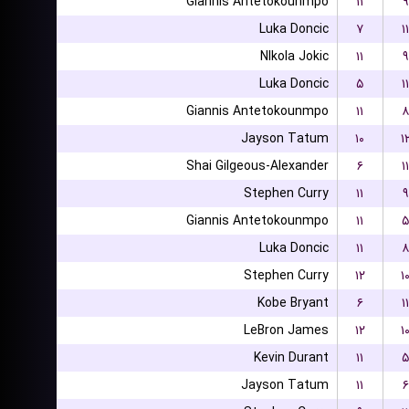
Giannis Antetokounmpo
۱۱
۹
Luka Doncic
۷
۱۱
NIkola Jokic
۱۱
۹
Luka Doncic
۵
۱۱
Giannis Antetokounmpo
۱۱
۸
Jayson Tatum
۱۰
۱
Shai Gilgeous-Alexander
۶
۱۱
Stephen Curry
۱۱
۹
Giannis Antetokounmpo
۱۱
۵
Luka Doncic
۱۱
۸
Stephen Curry
۱۲
۱
Kobe Bryant
۶
۱۱
LeBron James
۱۲
۱
Kevin Durant
۱۱
۵
Jayson Tatum
۱۱
۶