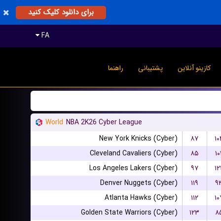
برای دانلود کلیک کنید
FA
کازینو آنلاین
پشتیبانی
راهنما
World
NBA 2K26 Cyber League
New York Knicks (Cyber)
۸۷
۱۰
Cleveland Cavaliers (Cyber)
۸۵
۱۰
Los Angeles Lakers (Cyber)
۹۷
۱۲
Denver Nuggets (Cyber)
۱۱۹
۹
Atlanta Hawks (Cyber)
۱۱۲
۱۰
Golden State Warriors (Cyber)
۱۲۳
۸