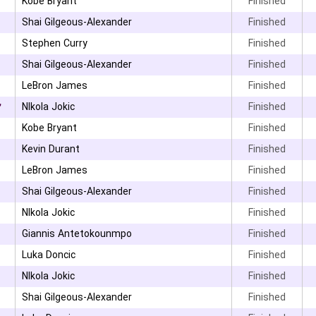
Kobe Bryant
Finished
Shai Gilgeous-Alexander
Finished
Stephen Curry
Finished
Shai Gilgeous-Alexander
Finished
LeBron James
Finished
۲
NIkola Jokic
Finished
Kobe Bryant
Finished
Kevin Durant
Finished
LeBron James
Finished
Shai Gilgeous-Alexander
Finished
۰
NIkola Jokic
Finished
Giannis Antetokounmpo
Finished
۰
Luka Doncic
Finished
NIkola Jokic
Finished
Shai Gilgeous-Alexander
Finished