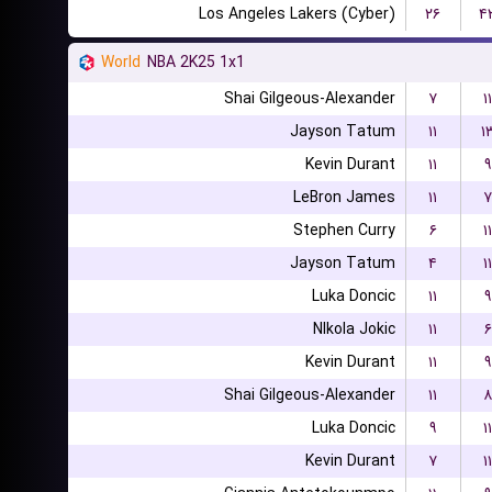
Los Angeles Lakers (Cyber)
۲۶
۴
World
NBA 2K25 1x1
Shai Gilgeous-Alexander
۷
۱۱
Jayson Tatum
۱۱
۱
Kevin Durant
۱۱
۹
LeBron James
۱۱
۷
Stephen Curry
۶
۱۱
Jayson Tatum
۴
۱۱
Luka Doncic
۱۱
۹
NIkola Jokic
۱۱
۶
Kevin Durant
۱۱
۹
Shai Gilgeous-Alexander
۱۱
۸
Luka Doncic
۹
۱۱
Kevin Durant
۷
۱۱