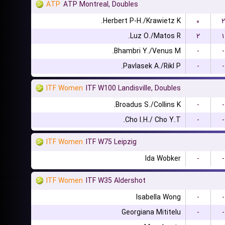
ATP
ATP Montreal, Doubles
Herbert P-H./Krawietz K.
۰
۲
Luz O./Matos R.
۲
۱
Bhambri Y./Venus M.
-
-
Pavlasek A./Rikl P.
-
-
ITF Women
ITF W100 Landisville, Doubles
Broadus S./Collins K.
-
-
Cho I.H./ Cho Y.T.
-
-
ITF Women
ITF W75 Leipzig
Ida Wobker
-
-
ITF Women
ITF W35 Aldershot
Isabella Wong
-
-
Georgiana Mititelu
-
-