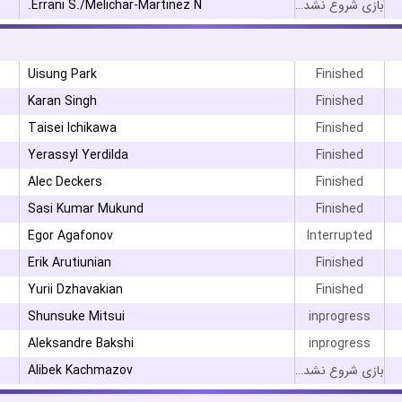
Errani S./Melichar-Martinez N.
بازی شروع نشده است
Uisung Park
Finished
Karan Singh
Finished
Taisei Ichikawa
Finished
Yerassyl Yerdilda
Finished
Alec Deckers
Finished
Sasi Kumar Mukund
Finished
Egor Agafonov
Interrupted
Erik Arutiunian
Finished
Yurii Dzhavakian
Finished
Shunsuke Mitsui
inprogress
Aleksandre Bakshi
inprogress
Alibek Kachmazov
بازی شروع نشده است