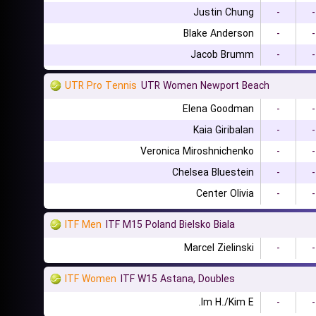
Justin Chung
-
-
Blake Anderson
-
-
Jacob Brumm
-
-
UTR Pro Tennis
UTR Women Newport Beach
Elena Goodman
-
-
Kaia Giribalan
-
-
Veronica Miroshnichenko
-
-
Chelsea Bluestein
-
-
Center Olivia
-
-
ITF Men
ITF M15 Poland Bielsko Biala
Marcel Zielinski
-
-
ITF Women
ITF W15 Astana, Doubles
Im H./Kim E.
-
-