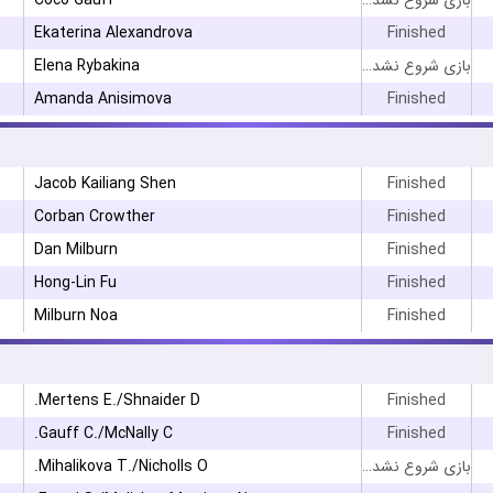
Coco Gauff
بازی شروع نشده است
Ekaterina Alexandrova
Finished
Elena Rybakina
بازی شروع نشده است
Amanda Anisimova
Finished
Jacob Kailiang Shen
Finished
Corban Crowther
Finished
Dan Milburn
Finished
Hong-Lin Fu
Finished
Milburn Noa
Finished
Mertens E./Shnaider D.
Finished
Gauff C./McNally C.
Finished
Mihalikova T./Nicholls O.
بازی شروع نشده است