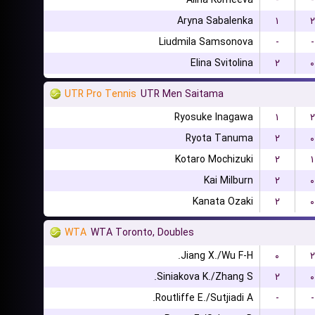
Alina Korneeva
-
-
Aryna Sabalenka
۱
۲
Liudmila Samsonova
-
-
Elina Svitolina
۲
۰
UTR Pro Tennis
UTR Men Saitama
Ryosuke Inagawa
۱
۲
Ryota Tanuma
۲
۰
Kotaro Mochizuki
۲
۱
Kai Milburn
۲
۰
Kanata Ozaki
۲
۰
WTA
WTA Toronto, Doubles
Jiang X./Wu F-H.
۰
۲
Siniakova K./Zhang S.
۲
۰
Routliffe E./Sutjiadi A.
-
-