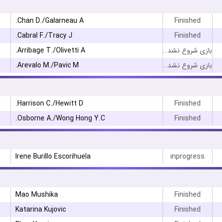
Chan D./Galarneau A.
Finished
Cabral F./Tracy J.
Finished
Arribage T./Olivetti A.
بازی شروع نشده است
Arevalo M./Pavic M.
بازی شروع نشده است
Harrison C./Hewitt D.
Finished
Osborne A./Wong Hong Y.C.
Finished
Irene Burillo Escorihuela
inprogress
Mao Mushika
Finished
Katarina Kujovic
Finished