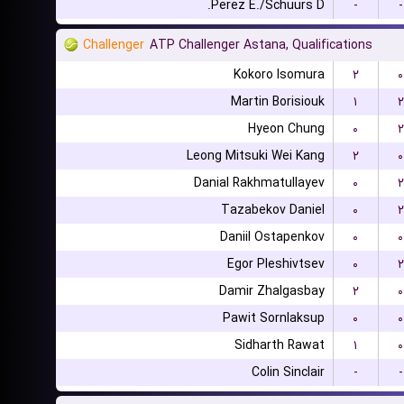
Perez E./Schuurs D.
-
-
Challenger
ATP Challenger Astana, Qualifications
Kokoro Isomura
۲
۰
Martin Borisiouk
۱
۲
Hyeon Chung
۰
۲
Leong Mitsuki Wei Kang
۲
۰
Danial Rakhmatullayev
۰
۲
Tazabekov Daniel
۰
۲
Daniil Ostapenkov
۰
۰
Egor Pleshivtsev
۰
۲
Damir Zhalgasbay
۲
۰
Pawit Sornlaksup
۰
۰
Sidharth Rawat
۱
۰
Colin Sinclair
-
-