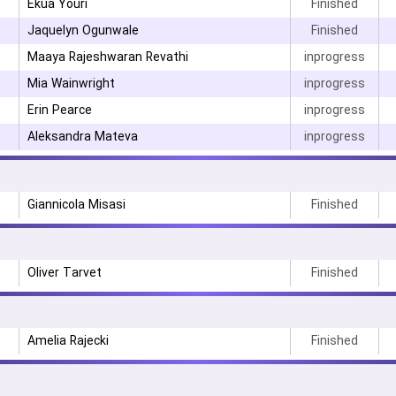
Ekua Youri
Finished
Jaquelyn Ogunwale
Finished
Maaya Rajeshwaran Revathi
inprogress
Mia Wainwright
inprogress
Erin Pearce
inprogress
Aleksandra Mateva
inprogress
Giannicola Misasi
Finished
Oliver Tarvet
Finished
Amelia Rajecki
Finished