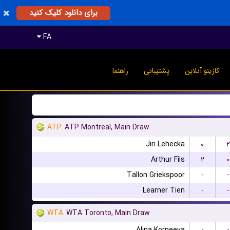
برای دانلود کلیک کنید
FA
کازینو آنلاین
پشتیبانی
راهنما
ATP
ATP Montreal, Main Draw
Jiri Lehecka
۰
۲
Arthur Fils
۲
۰
Tallon Griekspoor
-
-
Learner Tien
-
-
WTA
WTA Toronto, Main Draw