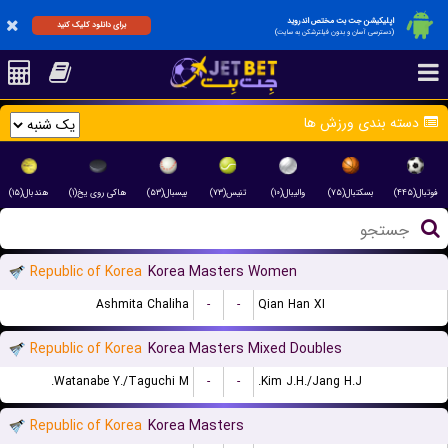
اپلیکیشن جت بت مختص اندروید
برای دانلود کلیک کنید
(دسترسی آسان و بدون فیلترشکن به سایت)
دسته بندی ورزش ها
فوتبال(۴۴۵)
بسکتبال(۷۵)
والیبال(۱۰)
تنیس(۷۳)
بیسبال(۵۳)
هاکی روی یخ(۱)
هندبال(۱۵)
Republic of Korea
Korea Masters Women
Ashmita Chaliha
-
-
Qian Han XI
Republic of Korea
Korea Masters Mixed Doubles
Watanabe Y./Taguchi M.
-
-
Kim J.H./Jang H.J.
Republic of Korea
Korea Masters