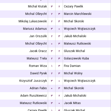
Michal Krutak
۳
۲
Cezary Pawlik
Michal Olbrycht
۲
۳
Marcin Marchlewski
Mikolaj Lukaszewski
۲
۳
Michal Skorski
Mariusz Adamus
۳
۰
Wojciech Wojtaszczyk
Jan Orszulik
۲
۳
Jakub Michalski
Michal Olbrycht
۰
۳
Mateusz Rutkowski
Jacek Oracz
۳
۲
Gluszek Michal
Mateusz Trela
۲
۳
Golaszewski Kuba
Roman Wiza
۱
۳
Fira Damian
Dawid Pyrek
۲
۳
Michal Wolny
Krzysztof Juszczyk
۳
۰
Wojciech Wojtaszczyk
Adrian Fabis
۰
۳
Michal Skorski
Adam Ruszkiewicz
۳
۲
Jakub Michalski
Mateusz Rutkowski
۳
۰
Jacek Mitas
Cezary Pawlik
۱
۳
Gluszek Michal