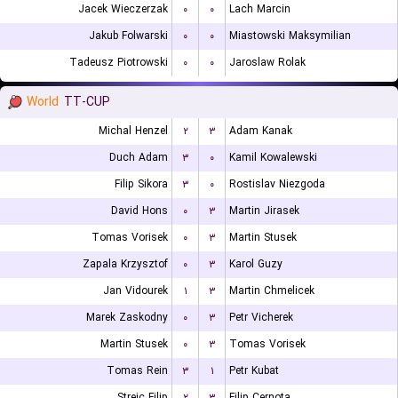
Jacek Wieczerzak
۰
۰
Lach Marcin
Jakub Folwarski
۰
۰
Miastowski Maksymilian
Tadeusz Piotrowski
۰
۰
Jaroslaw Rolak
World
TT-CUP
Michal Henzel
۲
۳
Adam Kanak
Duch Adam
۳
۰
Kamil Kowalewski
Filip Sikora
۳
۰
Rostislav Niezgoda
David Hons
۰
۳
Martin Jirasek
Tomas Vorisek
۰
۳
Martin Stusek
Zapala Krzysztof
۰
۳
Karol Guzy
Jan Vidourek
۱
۳
Martin Chmelicek
Marek Zaskodny
۰
۳
Petr Vicherek
Martin Stusek
۰
۳
Tomas Vorisek
Tomas Rein
۳
۱
Petr Kubat
Strejc Filip
۲
۳
Filip Cernota