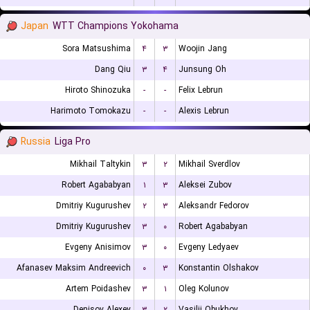
Japan
WTT Champions Yokohama
Sora Matsushima
۴
۳
Woojin Jang
Dang Qiu
۳
۴
Junsung Oh
Hiroto Shinozuka
-
-
Felix Lebrun
Harimoto Tomokazu
-
-
Alexis Lebrun
Russia
Liga Pro
Mikhail Taltykin
۳
۲
Mikhail Sverdlov
Robert Agababyan
۱
۳
Aleksei Zubov
Dmitriy Kugurushev
۲
۳
Aleksandr Fedorov
Dmitriy Kugurushev
۳
۰
Robert Agababyan
Evgeny Anisimov
۳
۰
Evgeny Ledyaev
Afanasev Maksim Andreevich
۰
۳
Konstantin Olshakov
Artem Poidashev
۳
۱
Oleg Kolunov
Denisov Alexey
۳
۲
Vasilii Obukhov