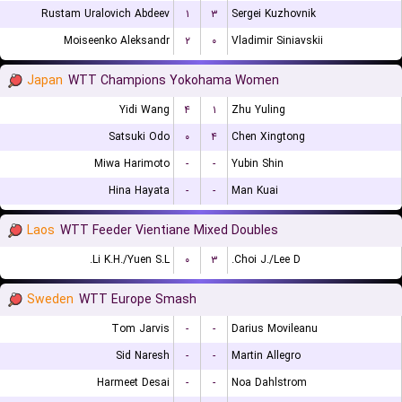
Rustam Uralovich Abdeev
۱
۳
Sergei Kuzhovnik
Moiseenko Aleksandr
۲
۰
Vladimir Siniavskii
Japan
WTT Champions Yokohama Women
Yidi Wang
۴
۱
Zhu Yuling
Satsuki Odo
۰
۴
Chen Xingtong
Miwa Harimoto
-
-
Yubin Shin
Hina Hayata
-
-
Man Kuai
Laos
WTT Feeder Vientiane Mixed Doubles
Li K.H./Yuen S.L.
۰
۳
Choi J./Lee D.
Sweden
WTT Europe Smash
Tom Jarvis
-
-
Darius Movileanu
Sid Naresh
-
-
Martin Allegro
Harmeet Desai
-
-
Noa Dahlstrom