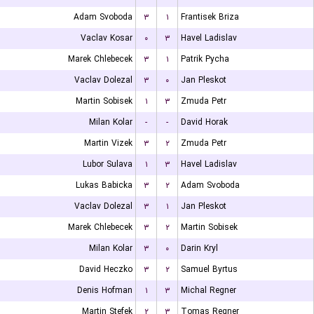
Adam Svoboda
۳
۱
Frantisek Briza
Vaclav Kosar
۰
۳
Havel Ladislav
Marek Chlebecek
۳
۱
Patrik Pycha
Vaclav Dolezal
۳
۰
Jan Pleskot
Martin Sobisek
۱
۳
Zmuda Petr
Milan Kolar
-
-
David Horak
Martin Vizek
۳
۲
Zmuda Petr
Lubor Sulava
۱
۳
Havel Ladislav
Lukas Babicka
۳
۲
Adam Svoboda
Vaclav Dolezal
۳
۱
Jan Pleskot
Marek Chlebecek
۳
۲
Martin Sobisek
Milan Kolar
۳
۰
Darin Kryl
David Heczko
۳
۲
Samuel Byrtus
Denis Hofman
۱
۳
Michal Regner
Martin Stefek
۲
۳
Tomas Regner