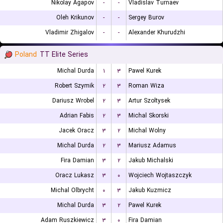
Nikolay Agapov
-
-
Vladislav Turnaev
Oleh Krikunov
-
-
Sergey Burov
Vladimir Zhigalov
-
-
Alexander Khurudzhi
Poland
TT Elite Series
Michal Durda
۱
۳
Pawel Kurek
Robert Szymik
۲
۳
Roman Wiza
Dariusz Wrobel
۲
۳
Artur Szoltysek
Adrian Fabis
۲
۳
Michal Skorski
Jacek Oracz
۳
۲
Michal Wolny
Michal Durda
۲
۳
Mariusz Adamus
Fira Damian
۳
۲
Jakub Michalski
Oracz Lukasz
۳
۰
Wojciech Wojtaszczyk
Michal Olbrycht
۰
۳
Jakub Kuzmicz
Michal Durda
۳
۲
Pawel Kurek
Adam Ruszkiewicz
۳
۰
Fira Damian