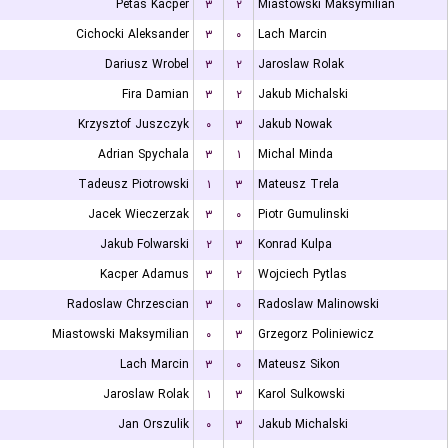
Petas Kacper
۳
۲
Miastowski Maksymilian
Cichocki Aleksander
۳
۰
Lach Marcin
Dariusz Wrobel
۳
۲
Jaroslaw Rolak
Fira Damian
۳
۲
Jakub Michalski
Krzysztof Juszczyk
۰
۳
Jakub Nowak
Adrian Spychala
۳
۱
Michal Minda
Tadeusz Piotrowski
۱
۳
Mateusz Trela
Jacek Wieczerzak
۳
۰
Piotr Gumulinski
Jakub Folwarski
۲
۳
Konrad Kulpa
Kacper Adamus
۳
۲
Wojciech Pytlas
Radoslaw Chrzescian
۳
۰
Radoslaw Malinowski
Miastowski Maksymilian
۰
۳
Grzegorz Poliniewicz
Lach Marcin
۳
۰
Mateusz Sikon
Jaroslaw Rolak
۱
۳
Karol Sulkowski
Jan Orszulik
۰
۳
Jakub Michalski