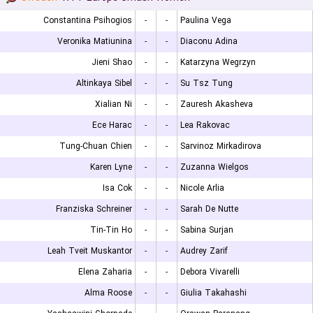
Constantina Psihogios
-
-
Paulina Vega
Veronika Matiunina
-
-
Diaconu Adina
Jieni Shao
-
-
Katarzyna Wegrzyn
Altinkaya Sibel
-
-
Su Tsz Tung
Xialian Ni
-
-
Zauresh Akasheva
Ece Harac
-
-
Lea Rakovac
Tung-Chuan Chien
-
-
Sarvinoz Mirkadirova
Karen Lyne
-
-
Zuzanna Wielgos
Isa Cok
-
-
Nicole Arlia
Franziska Schreiner
-
-
Sarah De Nutte
Tin-Tin Ho
-
-
Sabina Surjan
Leah Tveit Muskantor
-
-
Audrey Zarif
Elena Zaharia
-
-
Debora Vivarelli
Alma Roose
-
-
Giulia Takahashi