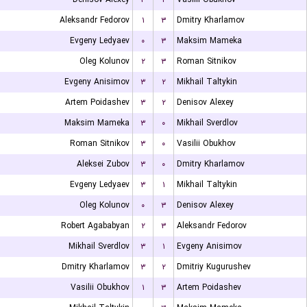
Aleksandr Fedorov
۱
۳
Dmitry Kharlamov
Evgeny Ledyaev
۰
۳
Maksim Mameka
Oleg Kolunov
۲
۳
Roman Sitnikov
Evgeny Anisimov
۳
۲
Mikhail Taltykin
Artem Poidashev
۳
۲
Denisov Alexey
Maksim Mameka
۳
۰
Mikhail Sverdlov
Roman Sitnikov
۳
۰
Vasilii Obukhov
Aleksei Zubov
۳
۰
Dmitry Kharlamov
Evgeny Ledyaev
۳
۱
Mikhail Taltykin
Oleg Kolunov
۰
۳
Denisov Alexey
Robert Agababyan
۲
۳
Aleksandr Fedorov
Mikhail Sverdlov
۳
۱
Evgeny Anisimov
Dmitry Kharlamov
۳
۲
Dmitriy Kugurushev
Vasilii Obukhov
۱
۳
Artem Poidashev