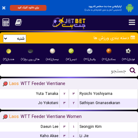
اپلیکیشن جت بت مختص اندروید
برای دانلود کلیک کنید
(دسترسی آسان و بدون فیلترشکن به سایت)
دسته بندی ورزش ها
فوتبال(۷۳۰)
بسکتبال(۶۷)
والیبال(۳۷)
تنیس(۱۱۶)
بیسبال(۵۵)
هاکی روی یخ(۷)
هندبال(۳)
Laos
WTT Feeder Vientiane
Yuta Tanaka
۲
۳
Ryoichi Yoshiyama
Jo Yokotani
۳
۲
Sathiyan Gnanasekaran
Laos
WTT Feeder Vientiane Women
Daeun Lee
۳
۱
Seongjin Kim
Kaho Akae
۳
۰
Li Jie