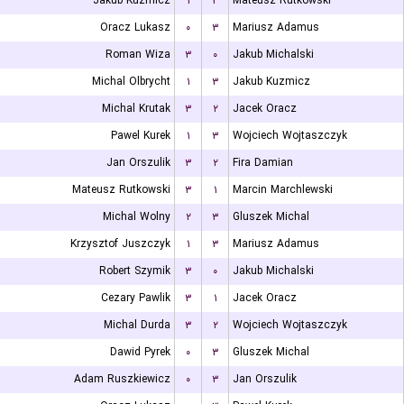
Jakub Kuzmicz
۱
۳
Mateusz Rutkowski
Oracz Lukasz
۰
۳
Mariusz Adamus
Roman Wiza
۳
۰
Jakub Michalski
Michal Olbrycht
۱
۳
Jakub Kuzmicz
Michal Krutak
۳
۲
Jacek Oracz
Pawel Kurek
۱
۳
Wojciech Wojtaszczyk
Jan Orszulik
۳
۲
Fira Damian
Mateusz Rutkowski
۳
۱
Marcin Marchlewski
Michal Wolny
۲
۳
Gluszek Michal
Krzysztof Juszczyk
۱
۳
Mariusz Adamus
Robert Szymik
۳
۰
Jakub Michalski
Cezary Pawlik
۳
۱
Jacek Oracz
Michal Durda
۳
۲
Wojciech Wojtaszczyk
Dawid Pyrek
۰
۳
Gluszek Michal
Adam Ruszkiewicz
۰
۳
Jan Orszulik