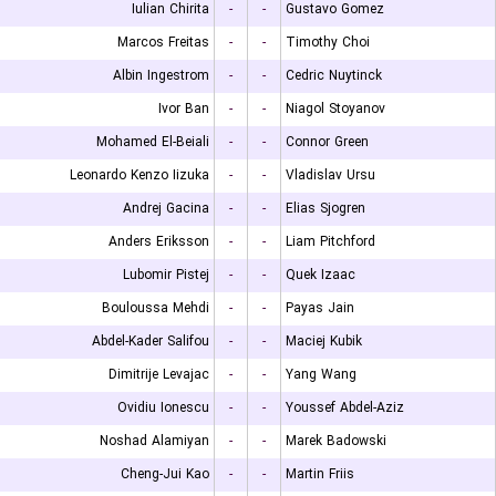
Iulian Chirita
-
-
Gustavo Gomez
Marcos Freitas
-
-
Timothy Choi
Albin Ingestrom
-
-
Cedric Nuytinck
Ivor Ban
-
-
Niagol Stoyanov
Mohamed El-Beiali
-
-
Connor Green
Leonardo Kenzo Iizuka
-
-
Vladislav Ursu
Andrej Gacina
-
-
Elias Sjogren
Anders Eriksson
-
-
Liam Pitchford
Lubomir Pistej
-
-
Quek Izaac
Bouloussa Mehdi
-
-
Payas Jain
Abdel-Kader Salifou
-
-
Maciej Kubik
Dimitrije Levajac
-
-
Yang Wang
Ovidiu Ionescu
-
-
Youssef Abdel-Aziz
Noshad Alamiyan
-
-
Marek Badowski
Cheng-Jui Kao
-
-
Martin Friis