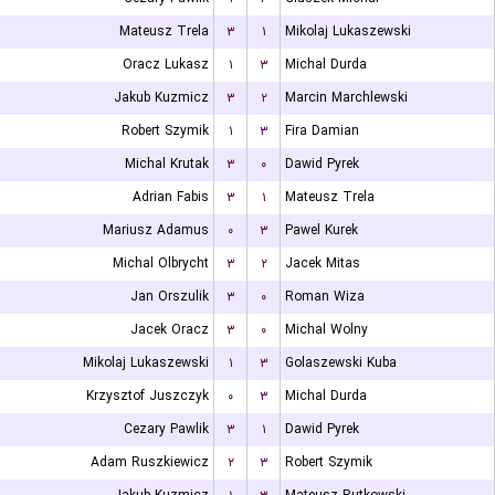
Mateusz Trela
۳
۱
Mikolaj Lukaszewski
Oracz Lukasz
۱
۳
Michal Durda
Jakub Kuzmicz
۳
۲
Marcin Marchlewski
Robert Szymik
۱
۳
Fira Damian
Michal Krutak
۳
۰
Dawid Pyrek
Adrian Fabis
۳
۱
Mateusz Trela
Mariusz Adamus
۰
۳
Pawel Kurek
Michal Olbrycht
۳
۲
Jacek Mitas
Jan Orszulik
۳
۰
Roman Wiza
Jacek Oracz
۳
۰
Michal Wolny
Mikolaj Lukaszewski
۱
۳
Golaszewski Kuba
Krzysztof Juszczyk
۰
۳
Michal Durda
Cezary Pawlik
۳
۱
Dawid Pyrek
Adam Ruszkiewicz
۲
۳
Robert Szymik