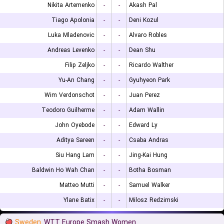
Nikita Artemenko
-
-
Akash Pal
Tiago Apolonia
-
-
Deni Kozul
Luka Mladenovic
-
-
Alvaro Robles
Andreas Levenko
-
-
Dean Shu
Filip Zeljko
-
-
Ricardo Walther
Yu-An Chang
-
-
Gyuhyeon Park
Wim Verdonschot
-
-
Juan Perez
Teodoro Guilherme
-
-
Adam Wallin
John Oyebode
-
-
Edward Ly
Aditya Sareen
-
-
Csaba Andras
Siu Hang Lam
-
-
Jing-Kai Hung
Baldwin Ho Wah Chan
-
-
Botha Bosman
Matteo Mutti
-
-
Samuel Walker
Ylane Batix
-
-
Milosz Redzimski
Sweden
WTT Europe Smash Women