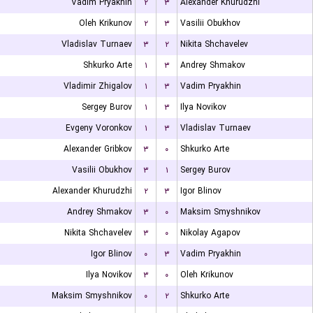
Vadim Pryakhin
۲
۳
Alexander Khurudzhi
Oleh Krikunov
۲
۳
Vasilii Obukhov
Vladislav Turnaev
۳
۲
Nikita Shchavelev
Shkurko Arte
۱
۳
Andrey Shmakov
Vladimir Zhigalov
۱
۳
Vadim Pryakhin
Sergey Burov
۱
۳
Ilya Novikov
Evgeny Voronkov
۱
۳
Vladislav Turnaev
Alexander Gribkov
۳
۰
Shkurko Arte
Vasilii Obukhov
۳
۱
Sergey Burov
Alexander Khurudzhi
۲
۳
Igor Blinov
Andrey Shmakov
۳
۰
Maksim Smyshnikov
Nikita Shchavelev
۳
۰
Nikolay Agapov
Igor Blinov
۰
۳
Vadim Pryakhin
Ilya Novikov
۳
۰
Oleh Krikunov
Maksim Smyshnikov
۰
۲
Shkurko Arte