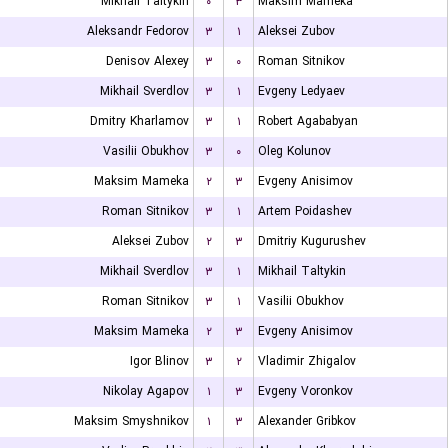
Mikhail Taltykin
۰
۳
Maksim Mameka
Aleksandr Fedorov
۳
۱
Aleksei Zubov
Denisov Alexey
۳
۰
Roman Sitnikov
Mikhail Sverdlov
۳
۱
Evgeny Ledyaev
Dmitry Kharlamov
۳
۱
Robert Agababyan
Vasilii Obukhov
۳
۰
Oleg Kolunov
Maksim Mameka
۲
۳
Evgeny Anisimov
Roman Sitnikov
۳
۱
Artem Poidashev
Aleksei Zubov
۲
۳
Dmitriy Kugurushev
Mikhail Sverdlov
۳
۱
Mikhail Taltykin
Roman Sitnikov
۳
۱
Vasilii Obukhov
Maksim Mameka
۲
۳
Evgeny Anisimov
Igor Blinov
۳
۲
Vladimir Zhigalov
Nikolay Agapov
۱
۳
Evgeny Voronkov
Maksim Smyshnikov
۱
۳
Alexander Gribkov