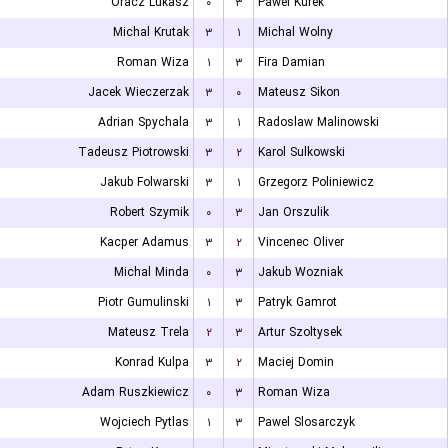
Oracz Lukasz
۰
۳
Pawel Kurek
Michal Krutak
۳
۱
Michal Wolny
Roman Wiza
۱
۳
Fira Damian
Jacek Wieczerzak
۳
۰
Mateusz Sikon
Adrian Spychala
۳
۱
Radoslaw Malinowski
Tadeusz Piotrowski
۳
۲
Karol Sulkowski
Jakub Folwarski
۳
۱
Grzegorz Poliniewicz
Robert Szymik
۰
۳
Jan Orszulik
Kacper Adamus
۳
۲
Vincenec Oliver
Michal Minda
۰
۳
Jakub Wozniak
Piotr Gumulinski
۱
۳
Patryk Gamrot
Mateusz Trela
۲
۳
Artur Szoltysek
Konrad Kulpa
۳
۲
Maciej Domin
Adam Ruszkiewicz
۰
۳
Roman Wiza
Wojciech Pytlas
۱
۳
Pawel Slosarczyk