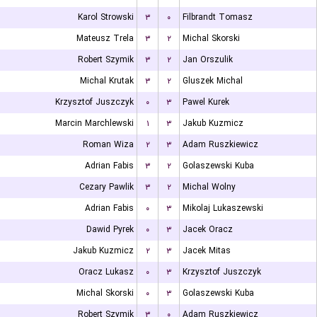
Karol Strowski
۳
۰
Filbrandt Tomasz
Mateusz Trela
۳
۲
Michal Skorski
Robert Szymik
۳
۲
Jan Orszulik
Michal Krutak
۳
۲
Gluszek Michal
Krzysztof Juszczyk
۰
۳
Pawel Kurek
Marcin Marchlewski
۱
۳
Jakub Kuzmicz
Roman Wiza
۲
۳
Adam Ruszkiewicz
Adrian Fabis
۳
۲
Golaszewski Kuba
Cezary Pawlik
۳
۲
Michal Wolny
Adrian Fabis
۰
۳
Mikolaj Lukaszewski
Dawid Pyrek
۰
۳
Jacek Oracz
Jakub Kuzmicz
۲
۳
Jacek Mitas
Oracz Lukasz
۰
۳
Krzysztof Juszczyk
Michal Skorski
۰
۳
Golaszewski Kuba
Robert Szymik
۳
۰
Adam Ruszkiewicz