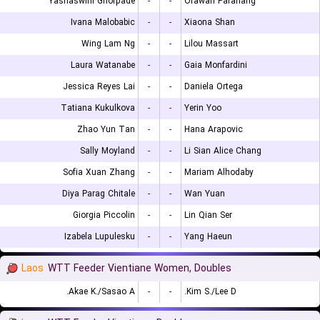
Yashaswini Ghorpade
-
-
Orawan Paranang
Ivana Malobabic
-
-
Xiaona Shan
Wing Lam Ng
-
-
Lilou Massart
Laura Watanabe
-
-
Gaia Monfardini
Jessica Reyes Lai
-
-
Daniela Ortega
Tatiana Kukulkova
-
-
Yerin Yoo
Zhao Yun Tan
-
-
Hana Arapovic
Sally Moyland
-
-
Li Sian Alice Chang
Sofia Xuan Zhang
-
-
Mariam Alhodaby
Diya Parag Chitale
-
-
Wan Yuan
Giorgia Piccolin
-
-
Lin Qian Ser
Izabela Lupulesku
-
-
Yang Haeun
Laos
WTT Feeder Vientiane Women, Doubles
Akae K./Sasao A.
-
-
Kim S./Lee D.