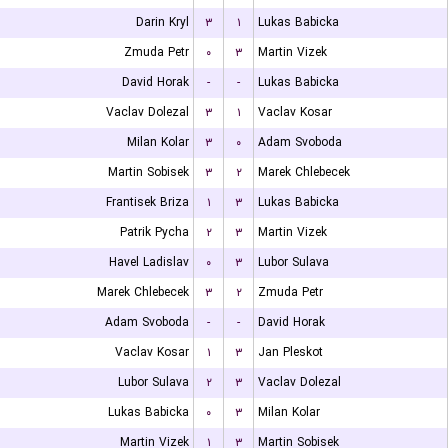
Darin Kryl
۳
۱
Lukas Babicka
Zmuda Petr
۰
۳
Martin Vizek
David Horak
-
-
Lukas Babicka
Vaclav Dolezal
۳
۱
Vaclav Kosar
Milan Kolar
۳
۰
Adam Svoboda
Martin Sobisek
۳
۲
Marek Chlebecek
Frantisek Briza
۱
۳
Lukas Babicka
Patrik Pycha
۲
۳
Martin Vizek
Havel Ladislav
۰
۳
Lubor Sulava
Marek Chlebecek
۳
۲
Zmuda Petr
Adam Svoboda
-
-
David Horak
Vaclav Kosar
۱
۳
Jan Pleskot
Lubor Sulava
۲
۳
Vaclav Dolezal
Lukas Babicka
۰
۳
Milan Kolar
Martin Vizek
۱
۳
Martin Sobisek