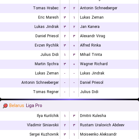
Tomas Hrabec
۳
۲
Antonin Schneeberger
Eric Maresh
۳
۱
Lukas Zeman
Lukas Jindrak
۳
۲
Jan Kanera
Daniel Priesol
۲
۳
Alexandr Virag
Evzen Rychlik
۳
۰
Alfred Rinka
Julius Didi
۱
۳
Mihail Trinta
Martin Sychra
۳
۰
Wagner Richard
Lukas Zeman
-
-
Lukas Jindrak
Antonin Schneeberger
-
-
Daniel Priesol
Tomas Regner
-
-
Julius Didi
Belarus
Liga Pro
Ilya Kurilchik
۱
۳
Dmitrii Kulesha
Vladimir Siniavskii
۲
۳
Rustam Uralovich Abdeev
Sergei Kuzhovnik
۳
۱
Moiseenko Aleksandr