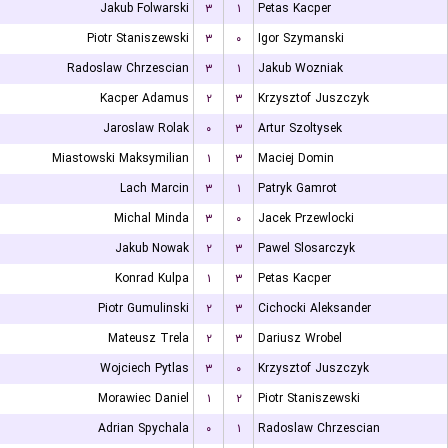
Jakub Folwarski
۳
۱
Petas Kacper
Piotr Staniszewski
۳
۰
Igor Szymanski
Radoslaw Chrzescian
۳
۱
Jakub Wozniak
Kacper Adamus
۲
۳
Krzysztof Juszczyk
Jaroslaw Rolak
۰
۳
Artur Szoltysek
Miastowski Maksymilian
۱
۳
Maciej Domin
Lach Marcin
۳
۱
Patryk Gamrot
Michal Minda
۳
۰
Jacek Przewlocki
Jakub Nowak
۲
۳
Pawel Slosarczyk
Konrad Kulpa
۱
۳
Petas Kacper
Piotr Gumulinski
۲
۳
Cichocki Aleksander
Mateusz Trela
۲
۳
Dariusz Wrobel
Wojciech Pytlas
۳
۰
Krzysztof Juszczyk
Morawiec Daniel
۱
۲
Piotr Staniszewski
Adrian Spychala
۰
۱
Radoslaw Chrzescian