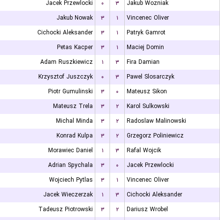
Jacek Przewlocki
۰
۳
Jakub Wozniak
Jakub Nowak
۳
۱
Vincenec Oliver
Cichocki Aleksander
۳
۱
Patryk Gamrot
Petas Kacper
۳
۱
Maciej Domin
Adam Ruszkiewicz
۱
۳
Fira Damian
Krzysztof Juszczyk
۰
۳
Pawel Slosarczyk
Piotr Gumulinski
۳
۰
Mateusz Sikon
Mateusz Trela
۳
۲
Karol Sulkowski
Michal Minda
۳
۲
Radoslaw Malinowski
Konrad Kulpa
۳
۲
Grzegorz Poliniewicz
Morawiec Daniel
۱
۳
Rafal Wojcik
Adrian Spychala
۳
۰
Jacek Przewlocki
Wojciech Pytlas
۳
۱
Vincenec Oliver
Jacek Wieczerzak
۱
۳
Cichocki Aleksander
Tadeusz Piotrowski
۳
۲
Dariusz Wrobel