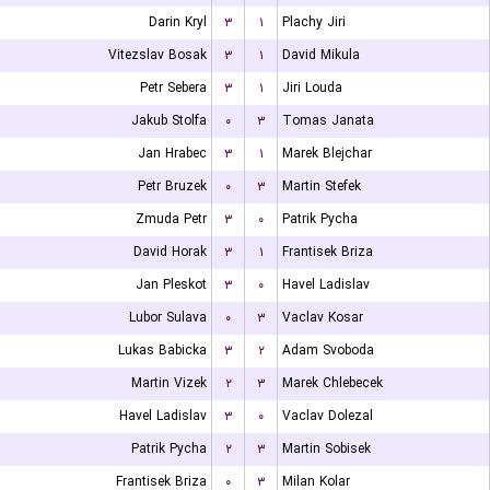
Darin Kryl
۳
۱
Plachy Jiri
Vitezslav Bosak
۳
۱
David Mikula
Petr Sebera
۳
۱
Jiri Louda
Jakub Stolfa
۰
۳
Tomas Janata
Jan Hrabec
۳
۱
Marek Blejchar
Petr Bruzek
۰
۳
Martin Stefek
Zmuda Petr
۳
۰
Patrik Pycha
David Horak
۳
۱
Frantisek Briza
Jan Pleskot
۳
۰
Havel Ladislav
Lubor Sulava
۰
۳
Vaclav Kosar
Lukas Babicka
۳
۲
Adam Svoboda
Martin Vizek
۲
۳
Marek Chlebecek
Havel Ladislav
۳
۰
Vaclav Dolezal
Patrik Pycha
۲
۳
Martin Sobisek
Frantisek Briza
۰
۳
Milan Kolar