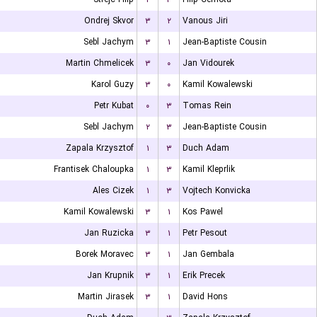
Ondrej Skvor
۳
۲
Vanous Jiri
Sebl Jachym
۳
۱
Jean-Baptiste Cousin
Martin Chmelicek
۳
۰
Jan Vidourek
Karol Guzy
۳
۰
Kamil Kowalewski
Petr Kubat
۰
۳
Tomas Rein
Sebl Jachym
۲
۳
Jean-Baptiste Cousin
Zapala Krzysztof
۱
۳
Duch Adam
Frantisek Chaloupka
۱
۳
Kamil Kleprlik
Ales Cizek
۱
۳
Vojtech Konvicka
Kamil Kowalewski
۳
۱
Kos Pawel
Jan Ruzicka
۳
۱
Petr Pesout
Borek Moravec
۳
۱
Jan Gembala
Jan Krupnik
۳
۱
Erik Precek
Martin Jirasek
۳
۱
David Hons