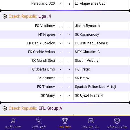
Herediano U20
۰
۱
Ld Alajuelense U20
Czech Republic
4. Liga
FC Vratimov
-
-
Jiskra Rymarov
FK Prepere
-
-
Sk Kosmonosy
FK Banik Sokolov
-
-
FK Usti nad Labem B
FK Cechie Vykan
-
-
MFK Chrudim B
SK Mondi Steti
-
-
Slovan Velvary
FC Sparta Brno
-
-
FK Trebic
SK Krumvir
-
-
SK Batov
FK Trutnov
-
-
Spartak Police Nad Metuji
SK Slany
-
-
SK Ujezd Praha 4
Czech Republic
CFL, Group A
SK Benesov
-
-
Aritma Praha
Slavia Prague U20
-
-
Pribram B
پیش بینی ورزشی
پیش بینی زنده
نتایج زنده
کازینو آنلاین
حساب کاربری