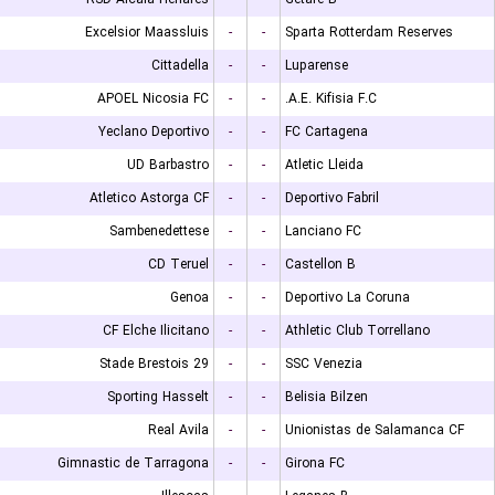
Excelsior Maassluis
-
-
Sparta Rotterdam Reserves
Cittadella
-
-
Luparense
APOEL Nicosia FC
-
-
A.E. Kifisia F.C.
Yeclano Deportivo
-
-
FC Cartagena
UD Barbastro
-
-
Atletic Lleida
Atletico Astorga CF
-
-
Deportivo Fabril
Sambenedettese
-
-
Lanciano FC
CD Teruel
-
-
Castellon B
Genoa
-
-
Deportivo La Coruna
CF Elche Ilicitano
-
-
Athletic Club Torrellano
Stade Brestois 29
-
-
SSC Venezia
Sporting Hasselt
-
-
Belisia Bilzen
Real Avila
-
-
Unionistas de Salamanca CF
Gimnastic de Tarragona
-
-
Girona FC