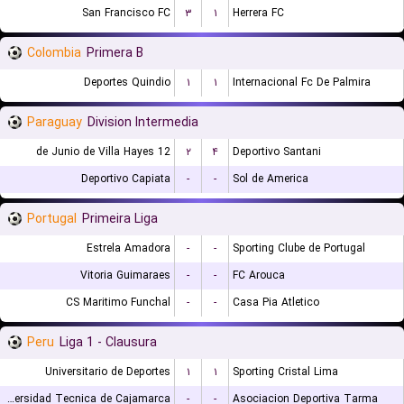
San Francisco FC
۳
۱
Herrera FC
Colombia
Primera B
Deportes Quindio
۱
۱
Internacional Fc De Palmira
Paraguay
Division Intermedia
12 de Junio de Villa Hayes
۲
۴
Deportivo Santani
Deportivo Capiata
-
-
Sol de America
Portugal
Primeira Liga
Estrela Amadora
-
-
Sporting Clube de Portugal
Vitoria Guimaraes
-
-
FC Arouca
CS Maritimo Funchal
-
-
Casa Pia Atletico
Peru
Liga 1 - Clausura
Universitario de Deportes
۱
۱
Sporting Cristal Lima
Universidad Tecnica de Cajamarca
-
-
Asociacion Deportiva Tarma