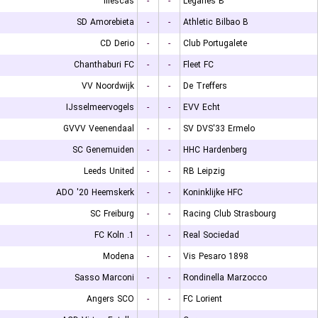
Illescas
-
-
Leganes B
SD Amorebieta
-
-
Athletic Bilbao B
CD Derio
-
-
Club Portugalete
Chanthaburi FC
-
-
Fleet FC
VV Noordwijk
-
-
De Treffers
IJsselmeervogels
-
-
EVV Echt
GVVV Veenendaal
-
-
SV DVS'33 Ermelo
SC Genemuiden
-
-
HHC Hardenberg
Leeds United
-
-
RB Leipzig
ADO '20 Heemskerk
-
-
Koninklijke HFC
SC Freiburg
-
-
Racing Club Strasbourg
1. FC Koln
-
-
Real Sociedad
Modena
-
-
Vis Pesaro 1898
Sasso Marconi
-
-
Rondinella Marzocco
Angers SCO
-
-
FC Lorient