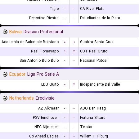
Tigre
-
-
CA River Plate
Deportivo Riestra
-
-
Estudiantes de la Plata
Bolivia
Division Profesional
Academia de Balompie Boliviano
۰
۱
Guabira Santa Cruz
Real Tomayapo
۱
۲
CDT Real Oruro
San Antonio Bulo Bulo
-
-
Nacional Potosi
Ecuador
Liga Pro Serie A
LDU Quito
۰
۲
Independiente Del Valle
Netherlands
Eredivisie
AZ Alkmaar
-
-
ADO Den Haag
PSV Eindhoven
-
-
Fortuna Sittard
NEC Nijmegen
-
-
Telstar
Go Ahead Eagles
-
-
Willem II Tilburg