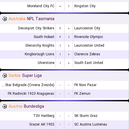
Moreland City FC
۰
۱
Kingston City
Australia
NPL Tasmania
Devonport City Strikers
۲
۰
Launceston City
South Hobart
۲
۱
Riverside Olympic
Glenorchy Knights
۱
۰
Launceston United
Kingborough Lions
۱
۰
Clarence Zebras
Ulverstone
۱
۰
South East United
Serbia
Super Liga
FK Red Star Belgrade (Crvena Zvezda)
-
-
FK Novi Pazar
FK Radnicki 1923 Kragujevac
-
-
FK Zemun
Austria
Bundesliga
TSV Hartberg
-
-
SK Sturm Graz
Grazer AK 1902
-
-
SC Austria Lustenau