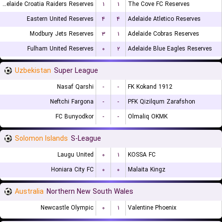
Adelaide Croatia Raiders Reserves
۱
۱
The Cove FC Reserves
Eastern United Reserves
۴
۴
Adelaide Atletico Reserves
Modbury Jets Reserves
۳
۱
Adelaide Cobras Reserves
Fulham United Reserves
۰
۲
Adelaide Blue Eagles Reserves
Uzbekistan
Super League
Nasaf Qarshi
-
-
FK Kokand 1912
Neftchi Fargona
-
-
PFK Qizilqum Zarafshon
FC Bunyodkor
-
-
Olmaliq OKMK
Solomon Islands
S-League
Laugu United
۰
۱
KOSSA FC
Honiara City FC
۰
۰
Malaita Kingz
Australia
Northern New South Wales
Newcastle Olympic
۰
۱
Valentine Phoenix