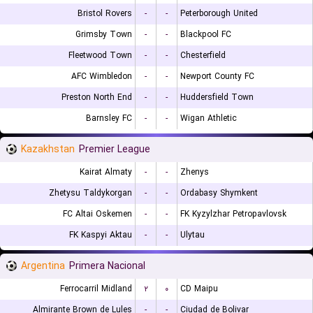
Bristol Rovers
-
-
Peterborough United
Grimsby Town
-
-
Blackpool FC
Fleetwood Town
-
-
Chesterfield
AFC Wimbledon
-
-
Newport County FC
Preston North End
-
-
Huddersfield Town
Barnsley FC
-
-
Wigan Athletic
Kazakhstan
Premier League
Kairat Almaty
-
-
Zhenys
Zhetysu Taldykorgan
-
-
Ordabasy Shymkent
FC Altai Oskemen
-
-
FK Kyzylzhar Petropavlovsk
FK Kaspyi Aktau
-
-
Ulytau
Argentina
Primera Nacional
Ferrocarril Midland
۲
۰
CD Maipu
Almirante Brown de Lules
-
-
Ciudad de Bolivar