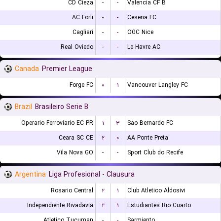
CD Cieza
-
-
Valencia CF B
AC Forli
-
-
Cesena FC
Cagliari
-
-
OGC Nice
Real Oviedo
-
-
Le Havre AC
Canada
Premier League
Forge FC
۰
۱
Vancouver Langley FC
Brazil
Brasileiro Serie B
Operario Ferroviario EC PR
۱
۳
Sao Bernardo FC
Ceara SC CE
۲
۰
AA Ponte Preta
Vila Nova GO
-
-
Sport Club do Recife
Argentina
Liga Profesional - Clausura
Rosario Central
۲
۱
Club Atletico Aldosivi
Independiente Rivadavia
۲
۱
Estudiantes Rio Cuarto
Atletico Tucuman
-
-
Sarmiento