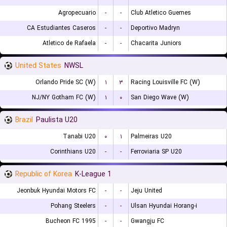
Agropecuario
-
-
Club Atletico Guemes
CA Estudiantes Caseros
-
-
Deportivo Madryn
Atletico de Rafaela
-
-
Chacarita Juniors
United States
NWSL
Orlando Pride SC (W)
۱
۳
Racing Louisville FC (W)
NJ/NY Gotham FC (W)
۱
۰
San Diego Wave (W)
Brazil
Paulista U20
Tanabi U20
۰
۱
Palmeiras U20
Corinthians U20
-
-
Ferroviaria SP U20
Republic of Korea
K-League 1
Jeonbuk Hyundai Motors FC
-
-
Jeju United
Pohang Steelers
-
-
Ulsan Hyundai Horang-i
Bucheon FC 1995
-
-
Gwangju FC