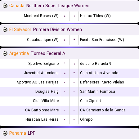
Canada
Northern Super League Women
Montreal Roses (W)
۰
۱
Halifax Tides (W)
El Salvador
Primera Division Women
Cacahuatique (W)
۰
۲
Fuerte San Francisco (W)
Argentina
Torneo Federal A
Sportivo Belgrano
۱
۱
9 de Julio Rafaela
Juventud Antoniana
۰
۲
Club Atletico Alvarado
Sportivo AC Las Parejas
-
-
Defensores Puerto Vilelas
Douglas Haig
-
-
San Martin Formosa
Club Villa Mitre
-
-
Club Cipolletti
CA Bartolome Mitre
-
-
CA Sarmiento de la Banda
Huracan Las Heras
-
-
Olimpo
Panama
LPF