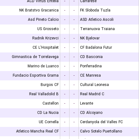
ACD Virtus Entella
-
-
Carrarese
NK Bratstvo Gracanica
-
-
FK Sloboda Tuzla
Asd Pineto Calcio
-
-
ASD Atletico Ascoli
US Grosseto
-
-
Terranuova Traiana
Radnik Krizevci
-
-
NK Bjelovar
CE L'Hospitalet
-
-
CF Badalona Futur
Gimnastica de Torrelavega
-
-
CD Basconia
Marino de Luanco
-
-
Ponferradina
Fundacio Esportiva Grama
-
-
CE Manresa
Burgos CF
-
-
Cultural Leonesa
Real Valladolid B
-
-
Real Madrid C
Castellon
-
-
Levante
CD La Nucia
-
-
CD Alcoyano
UE Cornella
-
-
Cerdanyola del Valles FC
Atletico Mancha Real CF
-
-
Calvo Sotelo Puertollano