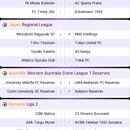
FK Mlada Boleslav
-
-
AC Sparta Praha
FC Trinity Zlín
-
-
Bohemians 1905
Japan
Regional League
Mitsubishi Nagasaki SC
۰
۳
KMG Holdings
Toho Titanium
-
-
Tokyo United FC
Yazaki Valente
-
-
AS Kariya
Atletico Suzuka Club
-
-
Tokai FC
Australia
Western Australia State League 1 Reserves
Murdoch University Melville FC Reserves
۲
۱
UWA-Nedlands FC Reserves
Curtin University SC Reserves
۱
۲
Subiaco Reserves
Romania
Liga 2
CSM Slatina
-
-
CS Dinamo Bucuresti
ASA Targu Mures
-
-
ACSM Cetatea 1932 Suceava