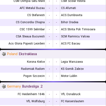
CSM Olimpia Satu Mare
-
-
CSM Scolar Resita
AFC Metalul Buzau
-
-
CS Afumati
CS Stefanesti
-
-
ACS Dumbravita
CS Concordia Chiajna
-
-
Bihor Oradea
CSC 1599 Selimbar
-
-
ACS Stinta Poli Timisoara
CSA Steaua Bucuresti
-
-
SCM Ramnicu Valcea
Acs Gloria Popesti Leordeni
-
-
ACS FC Bacau
Poland
Ekstraklasa
Korona Kielce
-
-
Legia Warszawa
Radomiak Radom
-
-
KS Gornik Zabrze
Pogon Szczecin
-
-
Motor Lublin
Germany
2. Bundesliga
FC Heidenheim 1846
-
-
VfL Osnabruck
VfL Wolfsburg
-
-
FC Kaiserslautern