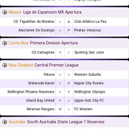
Mexico
Liga de Expansion MX Apertura
CD Tepatitlan de Morelos
۰
۵
Club Atletico La Paz
Alacranes De Durango
۰
۳
Piratas Veracruz
Costa Rica
Primera Division Apertura
CS Cartagines
۲
۱
Sporting San Jose
New Zealand
Central Premier League
Petone
۰
۰
Western Suburbs
Waterside Karori
۱
۳
Napier City Rovers
Wellington Phoenix Reservers
۰
۲
Wellington Olympic
Island Bay United
۲
۰
Upper Hutt City FC
Miramar Rangers
۱۲
۰
FC Western
Australia
South Australia State League 1 Reserves