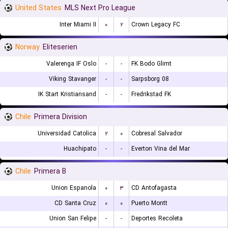
United States
MLS Next Pro League
Inter Miami II
۰
۲
Crown Legacy FC
Norway
Eliteserien
Valerenga IF Oslo
-
-
FK Bodo Glimt
Viking Stavanger
-
-
Sarpsborg 08
IK Start Kristiansand
-
-
Fredrikstad FK
Chile
Primera Division
Universidad Catolica
۲
۰
Cobresal Salvador
Huachipato
-
-
Everton Vina del Mar
Chile
Primera B
Union Espanola
۰
۳
CD Antofagasta
CD Santa Cruz
۰
۰
Puerto Montt
Union San Felipe
-
-
Deportes Recoleta