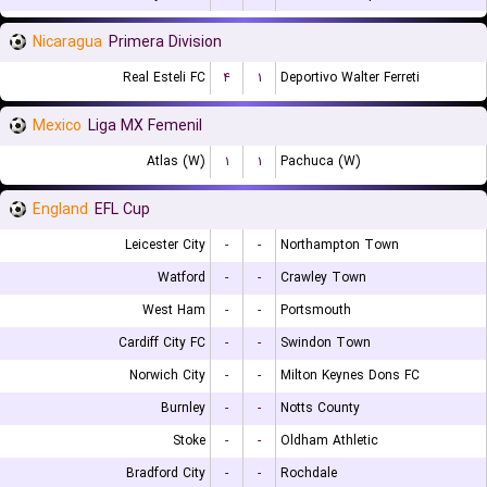
Nicaragua
Primera Division
Real Esteli FC
۴
۱
Deportivo Walter Ferreti
Mexico
Liga MX Femenil
Atlas (W)
۱
۱
Pachuca (W)
England
EFL Cup
Leicester City
-
-
Northampton Town
Watford
-
-
Crawley Town
West Ham
-
-
Portsmouth
Cardiff City FC
-
-
Swindon Town
Norwich City
-
-
Milton Keynes Dons FC
Burnley
-
-
Notts County
Stoke
-
-
Oldham Athletic
Bradford City
-
-
Rochdale