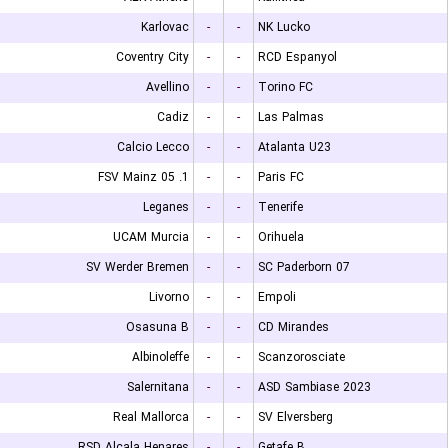
Karlovac
-
-
NK Lucko
Coventry City
-
-
RCD Espanyol
Avellino
-
-
Torino FC
Cadiz
-
-
Las Palmas
Calcio Lecco
-
-
Atalanta U23
1. FSV Mainz 05
-
-
Paris FC
Leganes
-
-
Tenerife
UCAM Murcia
-
-
Orihuela
SV Werder Bremen
-
-
SC Paderborn 07
Livorno
-
-
Empoli
Osasuna B
-
-
CD Mirandes
Albinoleffe
-
-
Scanzorosciate
Salernitana
-
-
ASD Sambiase 2023
Real Mallorca
-
-
SV Elversberg
RSD Alcala Henares
-
-
Getafe B