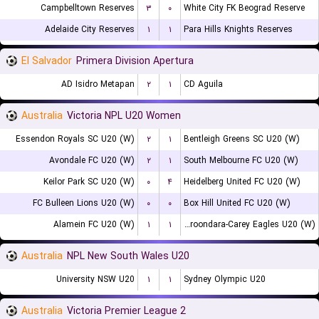
Campbelltown Reserves
۳
۰
White City FK Beograd Reserve
Adelaide City Reserves
۱
۱
Para Hills Knights Reserves
El Salvador
Primera Division Apertura
AD Isidro Metapan
۲
۱
CD Aguila
Australia
Victoria NPL U20 Women
Essendon Royals SC U20 (W)
۲
۱
Bentleigh Greens SC U20 (W)
Avondale FC U20 (W)
۲
۱
South Melbourne FC U20 (W)
Keilor Park SC U20 (W)
۰
۴
Heidelberg United FC U20 (W)
FC Bulleen Lions U20 (W)
۰
۰
Box Hill United FC U20 (W)
Alamein FC U20 (W)
۱
۱
Boroondara-Carey Eagles U20 (W)
Australia
NPL New South Wales U20
University NSW U20
۱
۱
Sydney Olympic U20
Australia
Victoria Premier League 2