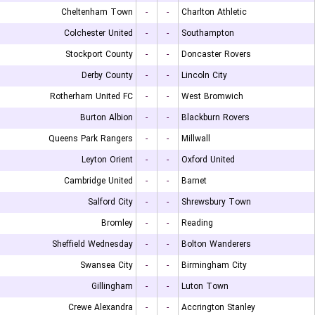
Cheltenham Town
-
-
Charlton Athletic
Colchester United
-
-
Southampton
Stockport County
-
-
Doncaster Rovers
Derby County
-
-
Lincoln City
Rotherham United FC
-
-
West Bromwich
Burton Albion
-
-
Blackburn Rovers
Queens Park Rangers
-
-
Millwall
Leyton Orient
-
-
Oxford United
Cambridge United
-
-
Barnet
Salford City
-
-
Shrewsbury Town
Bromley
-
-
Reading
Sheffield Wednesday
-
-
Bolton Wanderers
Swansea City
-
-
Birmingham City
Gillingham
-
-
Luton Town
Crewe Alexandra
-
-
Accrington Stanley