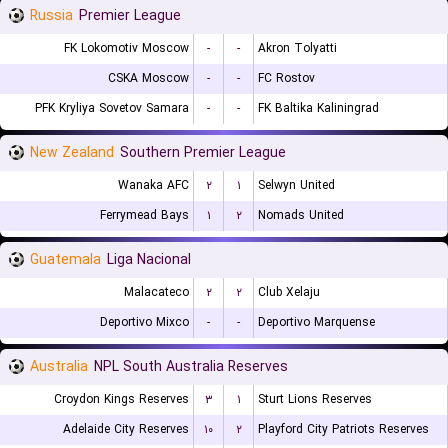
Russia
Premier League
FK Lokomotiv Moscow
-
-
Akron Tolyatti
CSKA Moscow
-
-
FC Rostov
PFK Kryliya Sovetov Samara
-
-
FK Baltika Kaliningrad
New Zealand
Southern Premier League
Wanaka AFC
۲
۱
Selwyn United
Ferrymead Bays
۱
۲
Nomads United
Guatemala
Liga Nacional
Malacateco
۲
۲
Club Xelaju
Deportivo Mixco
-
-
Deportivo Marquense
Australia
NPL South Australia Reserves
Croydon Kings Reserves
۳
۱
Sturt Lions Reserves
Adelaide City Reserves
۱۰
۲
Playford City Patriots Reserves