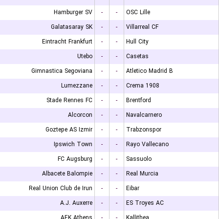
Hamburger SV
-
-
OSC Lille
Galatasaray SK
-
-
Villarreal CF
Eintracht Frankfurt
-
-
Hull City
Utebo
-
-
Casetas
Gimnastica Segoviana
-
-
Atletico Madrid B
Lumezzane
-
-
Crema 1908
Stade Rennes FC
-
-
Brentford
Alcorcon
-
-
Navalcarnero
Goztepe AS Izmir
-
-
Trabzonspor
Ipswich Town
-
-
Rayo Vallecano
FC Augsburg
-
-
Sassuolo
Albacete Balompie
-
-
Real Murcia
Real Union Club de Irun
-
-
Eibar
A.J. Auxerre
-
-
ES Troyes AC
AEK Athens
-
-
Kallithea