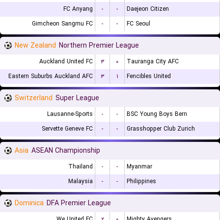
FC Anyang
-
-
Daejeon Citizen
Gimcheon Sangmu FC
-
-
FC Seoul
New Zealand
Northern Premier League
Auckland United FC
۳
۰
Tauranga City AFC
Eastern Suburbs Auckland AFC
۳
۱
Fencibles United
Switzerland
Super League
Lausanne-Sports
-
-
BSC Young Boys Bern
Servette Geneve FC
-
-
Grasshopper Club Zurich
Asia
ASEAN Championship
Thailand
-
-
Myanmar
Malaysia
-
-
Philippines
Dominica
DFA Premier League
We United FC
۲
۰
Mighty Avengers