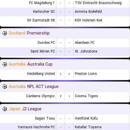
1.FC Magdeburg
-
-
TSV Eintracht Braunschweig
Karlsruher SC
-
-
Arminia Bielefeld
SV Darmstadt 98
-
-
KSV Holstein Kiel
Scotland
Premiership
Dundee FC
-
-
Aberdeen FC
Saint Mirren FC
-
-
St. Johnstone
Australia
Australia Cup
Heidelberg United
۰
۰
Preston Lions
Australia
NPL ACT League
Canberra Olympic
۲
۱
Cooma Tigers
Japan
J2 League
Sagan Tosu
-
-
Ventforet Kofu
Vanraure Hachnohe FC
-
-
Kataller Toyama