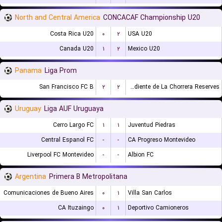
North and Central America
CONCACAF Championship U20
Costa Rica U20
۰
۲
USA U20
Canada U20
۱
۲
Mexico U20
Panama
Liga Prom
San Francisco FC B
۲
۲
CA Independiente de La Chorrera Reserves
Uruguay
Liga AUF Uruguaya
Cerro Largo FC
۱
۱
Juventud Piedras
Central Espanol FC
-
-
CA Progreso Montevideo
Liverpool FC Montevideo
-
-
Albion FC
Argentina
Primera B Metropolitana
Comunicaciones de Bueno Aires
۰
۱
Villa San Carlos
CA Ituzaingo
۰
۱
Deportivo Camioneros