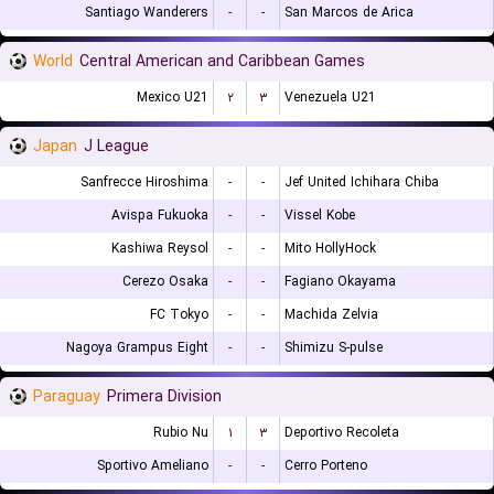
Santiago Wanderers
-
-
San Marcos de Arica
World
Central American and Caribbean Games
Mexico U21
۲
۳
Venezuela U21
Japan
J League
Sanfrecce Hiroshima
-
-
Jef United Ichihara Chiba
Avispa Fukuoka
-
-
Vissel Kobe
Kashiwa Reysol
-
-
Mito HollyHock
Cerezo Osaka
-
-
Fagiano Okayama
FC Tokyo
-
-
Machida Zelvia
Nagoya Grampus Eight
-
-
Shimizu S-pulse
Paraguay
Primera Division
Rubio Nu
۱
۳
Deportivo Recoleta
Sportivo Ameliano
-
-
Cerro Porteno