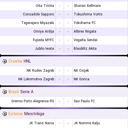
Oita Trinita
-
-
Shonan Bellmare
Consadole Sapporo
-
-
Tokushima Vortis
Tegevajaro Miyazaki
-
-
Yokohama FC
Omiya Ardija
-
-
Albirex Niigata
Fujieda MYFC
-
-
Vegalta Sendai
Jubilo Iwata
-
-
Blaublitz Akita
Croatia
HNL
NK Rudes Zagreb
-
-
NK Osijek
NK Lokomotiva Zagreb
-
-
NK Gorica
Brazil
Serie A
Gremio Porto Alegrense RS
-
-
Sao Paulo FC
Estonia
Meistriliiga
JK Trans Narva
-
-
JK Nomme Kalju