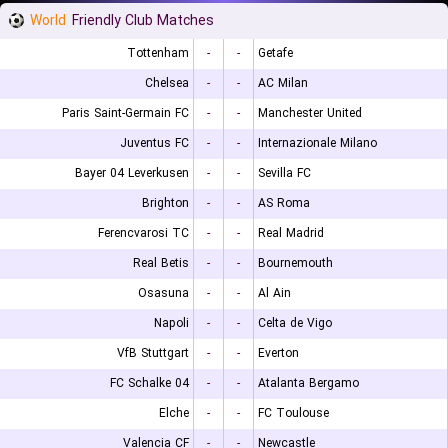
World
Friendly Club Matches
Tottenham
-
-
Getafe
Chelsea
-
-
AC Milan
Paris Saint-Germain FC
-
-
Manchester United
Juventus FC
-
-
Internazionale Milano
Bayer 04 Leverkusen
-
-
Sevilla FC
Brighton
-
-
AS Roma
Ferencvarosi TC
-
-
Real Madrid
Real Betis
-
-
Bournemouth
Osasuna
-
-
Al Ain
Napoli
-
-
Celta de Vigo
VfB Stuttgart
-
-
Everton
FC Schalke 04
-
-
Atalanta Bergamo
Elche
-
-
FC Toulouse
Valencia CF
-
-
Newcastle