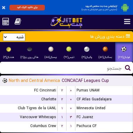
اپلیکیشن جت بت مختص اندروید
برای دانلود کلیک کنید
(دسترسی آسان و بدون فیلترشکن به سایت)
دسته بندی ورزش ها
فوتبال(۶۷۱)
بسکتبال(۵۷)
والیبال(۳۱)
تنیس(۹۲)
بیسبال(۵۵)
هاکی روی یخ(۲)
هندبال(۳)
North and Central America
CONCACAF Leagues Cup
FC Cincinnati
۲
۰
Pumas UNAM
Charlotte
۲
۰
CF Atlas Guadalajara
Club Tigres de la UANL
۱
۰
Minnesota United
Vancouver Whitecaps
۱
۳
FC Juarez
Columbus Crew
۲
۱
Pachuca CF