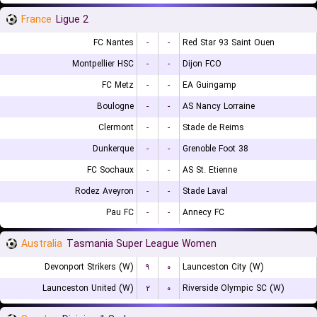
France
Ligue 2
FC Nantes
-
-
Red Star 93 Saint Ouen
Montpellier HSC
-
-
Dijon FCO
FC Metz
-
-
EA Guingamp
Boulogne
-
-
AS Nancy Lorraine
Clermont
-
-
Stade de Reims
Dunkerque
-
-
Grenoble Foot 38
FC Sochaux
-
-
AS St. Etienne
Rodez Aveyron
-
-
Stade Laval
Pau FC
-
-
Annecy FC
Australia
Tasmania Super League Women
Devonport Strikers (W)
۹
۰
Launceston City (W)
Launceston United (W)
۲
۰
Riverside Olympic SC (W)