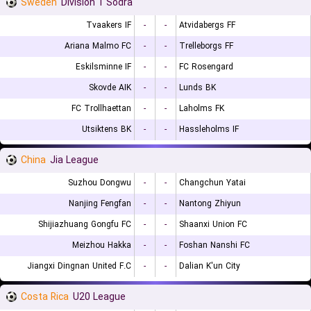
Sweden
Division 1 Sodra
Tvaakers IF
-
-
Atvidabergs FF
Ariana Malmo FC
-
-
Trelleborgs FF
Eskilsminne IF
-
-
FC Rosengard
Skovde AIK
-
-
Lunds BK
FC Trollhaettan
-
-
Laholms FK
Utsiktens BK
-
-
Hassleholms IF
China
Jia League
Suzhou Dongwu
-
-
Changchun Yatai
Nanjing Fengfan
-
-
Nantong Zhiyun
Shijiazhuang Gongfu FC
-
-
Shaanxi Union FC
Meizhou Hakka
-
-
Foshan Nanshi FC
Jiangxi Dingnan United F.C
-
-
Dalian K'un City
Costa Rica
U20 League