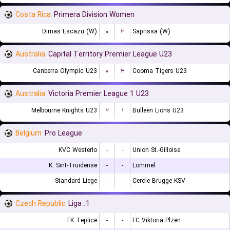
Costa Rica
Primera Division Women
Dimas Escazu (W)
۰
۳
Saprissa (W)
Australia
Capital Territory Premier League U23
Canberra Olympic U23
۰
۳
Cooma Tigers U23
Australia
Victoria Premier League 1 U23
Melbourne Knights U23
۲
۱
Bulleen Lions U23
Belgium
Pro League
KVC Westerlo
-
-
Union St.-Gilloise
K. Sint-Truidense
-
-
Lommel
Standard Liege
-
-
Cercle Brugge KSV
Czech Republic
1. Liga
FK Teplice
-
-
FC Viktoria Plzen