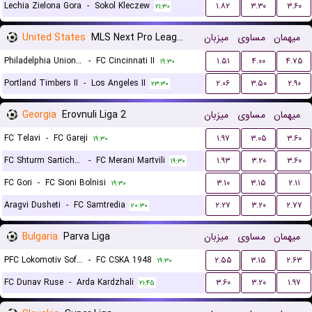
Lechia Zielona Gora
-
Sokol Kleczew
۱.۸۲
۳.۳۰
۳.۶۰
۲۱:۳۰
United States
MLS Next Pro League
میزبان
مساوی
میهمان
Philadelphia Union II
-
FC Cincinnati II
۱.۵۱
۴.۰۰
۴.۷۵
۱۹:۳۰
Portland Timbers II
-
Los Angeles II
۲.۰۶
۳.۵۰
۲.۹۰
۲۳:۳۰
Georgia
Erovnuli Liga 2
میزبان
مساوی
میهمان
FC Telavi
-
FC Gareji
۱.۹۷
۳.۰۵
۳.۶۰
۱۹:۳۰
FC Shturm Sartichala
-
FC Merani Martvili
۱.۹۳
۳.۲۰
۳.۶۰
۱۹:۳۰
FC Gori
-
FC Sioni Bolnisi
۳.۱۰
۳.۱۵
۲.۱۱
۱۹:۳۰
Aragvi Dusheti
-
FC Samtredia
۲.۲۷
۳.۲۰
۲.۷۷
۲۰:۳۰
Bulgaria
Parva Liga
میزبان
مساوی
میهمان
PFC Lokomotiv Sofia
-
FC CSKA 1948
۲.۵۵
۳.۱۵
۲.۶۳
۱۹:۳۰
FC Dunav Ruse
-
Arda Kardzhali
۳.۶۰
۳.۲۰
۱.۹۷
۲۱:۴۵