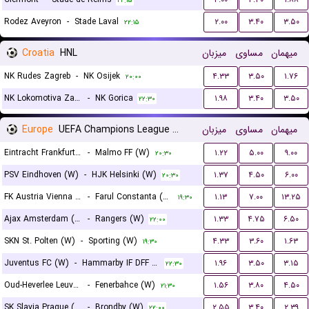
۲۲:۱۵
Rodez Aveyron
-
Stade Laval
۲.۰۰
۳.۴۰
۳.۵۰
۲۲:۱۵
Croatia
HNL
میزبان
مساوی
میهمان
NK Rudes Zagreb
-
NK Osijek
۴.۳۳
۳.۵۰
۱.۷۶
۲۰:۰۰
NK Lokomotiva Zagreb
-
NK Gorica
۱.۹۸
۳.۴۰
۳.۵۰
۲۲:۳۰
Europe
UEFA Champions League Women Qualification
میزبان
مساوی
میهمان
Eintracht Frankfurt (W)
-
Malmo FF (W)
۱.۲۲
۵.۰۰
۹.۰۰
۲۰:۳۰
PSV Eindhoven (W)
-
HJK Helsinki (W)
۱.۳۷
۴.۵۰
۶.۰۰
۲۰:۳۰
FK Austria Vienna (W)
-
Farul Constanta (W)
۱.۱۳
۷.۰۰
۱۳.۲۵
۱۹:۳۰
Ajax Amsterdam (W)
-
Rangers (W)
۱.۳۳
۴.۷۵
۶.۵۰
۲۲:۰۰
SKN St. Polten (W)
-
Sporting (W)
۴.۳۳
۳.۶۰
۱.۶۳
۱۹:۳۰
Juventus FC (W)
-
Hammarby IF DFF (W)
۱.۹۶
۳.۵۰
۳.۱۵
۲۲:۳۰
Oud-Heverlee Leuven (W)
-
Fenerbahce (W)
۱.۵۶
۳.۸۰
۴.۵۰
۲۱:۳۰
SK Slavia Prague (W)
-
Brondby (W)
۲.۵۵
۳.۴۰
۲.۳۹
۲۲:۰۰