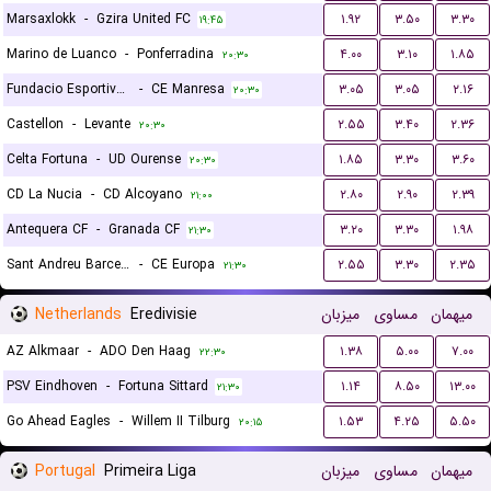
Marsaxlokk
-
Gzira United FC
۱.۹۲
۳.۵۰
۳.۳۰
۱۹:۴۵
Marino de Luanco
-
Ponferradina
۴.۰۰
۳.۱۰
۱.۸۵
۲۰:۳۰
Fundacio Esportiva Grama
-
CE Manresa
۳.۰۵
۳.۰۵
۲.۱۶
۲۰:۳۰
Castellon
-
Levante
۲.۵۵
۳.۴۰
۲.۳۶
۲۰:۳۰
Celta Fortuna
-
UD Ourense
۱.۸۵
۳.۳۰
۳.۶۰
۲۰:۳۰
CD La Nucia
-
CD Alcoyano
۲.۸۰
۲.۹۰
۲.۳۹
۲۱:۰۰
Antequera CF
-
Granada CF
۳.۲۰
۳.۳۰
۱.۹۸
۲۱:۳۰
Sant Andreu Barcelona
-
CE Europa
۲.۵۵
۳.۳۰
۲.۳۵
۲۱:۳۰
Netherlands
Eredivisie
میزبان
مساوی
میهمان
AZ Alkmaar
-
ADO Den Haag
۱.۳۸
۵.۰۰
۷.۰۰
۲۲:۳۰
PSV Eindhoven
-
Fortuna Sittard
۱.۱۴
۸.۵۰
۱۳.۰۰
۲۱:۳۰
Go Ahead Eagles
-
Willem II Tilburg
۱.۵۳
۴.۲۵
۵.۵۰
۲۰:۱۵
Portugal
Primeira Liga
میزبان
مساوی
میهمان