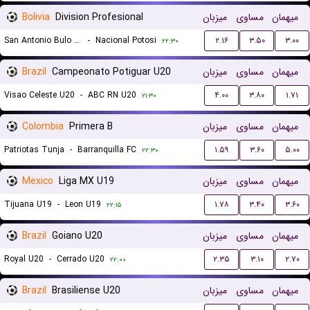
Bolivia
Division Profesional
میزبان
مساوی
میهمان
San Antonio Bulo Bulo
-
Nacional Potosi
۲.۱۶
۳.۵۰
۳.۰۰
۲۲:۳۰
Brazil
Campeonato Potiguar U20
میزبان
مساوی
میهمان
Visao Celeste U20
-
ABC RN U20
۴.۰۰
۳.۸۰
۱.۷۱
۲۱:۳۰
Colombia
Primera B
میزبان
مساوی
میهمان
Patriotas Tunja
-
Barranquilla FC
۱.۵۹
۳.۶۰
۵.۰۰
۲۲:۳۰
Mexico
Liga MX U19
میزبان
مساوی
میهمان
Tijuana U19
-
Leon U19
۱.۷۸
۳.۴۰
۳.۶۰
۲۲:۱۵
Brazil
Goiano U20
میزبان
مساوی
میهمان
Royal U20
-
Cerrado U20
۲.۳۵
۳.۱۰
۲.۷۰
۲۲:۰۰
Brazil
Brasiliense U20
میزبان
مساوی
میهمان