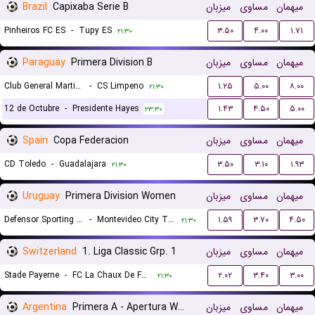
Brazil
Capixaba Serie B
میزبان
مساوی
میهمان
Pinheiros FC ES
-
Tupy ES
۳.۵۰
۴.۰۰
۱.۷۱
۲۱:۳۰
Paraguay
Primera Division B
میزبان
مساوی
میهمان
Club General Martin Ledesma
-
CS Limpeno
۱.۲۵
۵.۰۰
۸.۰۰
۲۱:۳۰
12 de Octubre
-
Presidente Hayes
۱.۴۳
۴.۵۰
۵.۰۰
۲۳:۳۰
Spain
Copa Federacion
میزبان
مساوی
میهمان
CD Toledo
-
Guadalajara
۳.۵۰
۳.۱۰
۱.۹۳
۲۱:۳۰
Uruguay
Primera Division Women
میزبان
مساوی
میهمان
Defensor Sporting (W)
-
Montevideo City Torque (W)
۱.۵۹
۳.۷۰
۴.۵۰
۲۱:۳۰
Switzerland
1. Liga Classic Grp. 1
میزبان
مساوی
میهمان
Stade Payerne
-
FC La Chaux De Fonds
۲.۰۲
۳.۴۰
۳.۰۰
۲۱:۳۰
Argentina
Primera A - Apertura Women
میزبان
مساوی
میهمان