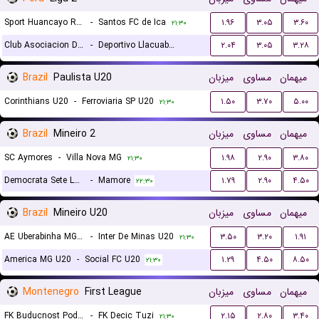
Sport Huancayo Reserves
-
Santos FC de Ica
۱.۹۶
۳.۰۵
۳.۶۰
۲۱:۳۰
Club Asociacion Deportiva Agropecuaria Jaen
-
Deportivo Llacuabamba
۲.۰۴
۳.۰۵
۳.۲۸
۲۳:۴۵
Brazil
Paulista U20
میزبان
مساوی
میهمان
Corinthians U20
-
Ferroviaria SP U20
۱.۵۰
۳.۷۰
۵.۰۰
۲۱:۳۰
Brazil
Mineiro 2
میزبان
مساوی
میهمان
SC Aymores
-
Villa Nova MG
۱.۹۸
۲.۹۰
۳.۸۰
۲۱:۳۰
Democrata Sete Lagoas
-
Mamore
۱.۷۹
۲.۹۰
۴.۵۰
۲۲:۳۰
Brazil
Mineiro U20
میزبان
مساوی
میهمان
AE Uberabinha MG U20
-
Inter De Minas U20
۳.۵۰
۳.۲۰
۱.۹۱
۲۱:۳۰
America MG U20
-
Social FC U20
۱.۲۹
۴.۵۰
۸.۵۰
۲۱:۳۰
Montenegro
First League
میزبان
مساوی
میهمان
FK Buducnost Podgorica
-
FK Decic Tuzi
۲.۱۵
۲.۸۰
۳.۴۰
۲۱:۳۰