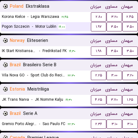
Poland
Ekstraklasa
میزبان
مساوی
میهمان
Korona Kielce
-
Legia Warszawa
۲.۸۰
۳.۲۰
۲.۴۵
۲۱:۴۵
Pogon Szczecin
-
Motor Lublin
۱.۹۷
۳.۵۰
۳.۵۰
۱۹:۰۰
Norway
Eliteserien
میزبان
مساوی
میهمان
IK Start Kristiansand
-
Fredrikstad FK
۱.۹۸
۳.۵۰
۳.۵۰
۱۹:۳۰
Brazil
Brasileiro Serie B
میزبان
مساوی
میهمان
Vila Nova GO
-
Sport Club do Recife
۲.۲۵
۳.۰۰
۳.۲۰
۲۲:۳۰
Estonia
Meistriliiga
میزبان
مساوی
میهمان
JK Trans Narva
-
JK Nomme Kalju
۴.۲۵
۳.۷۰
۱.۶۵
۱۹:۳۰
Brazil
Serie A
میزبان
مساوی
میهمان
Gremio Porto Alegrense RS
-
Sao Paulo FC
۲.۳۶
۳.۱۰
۳.۱۰
۲۲:۳۰