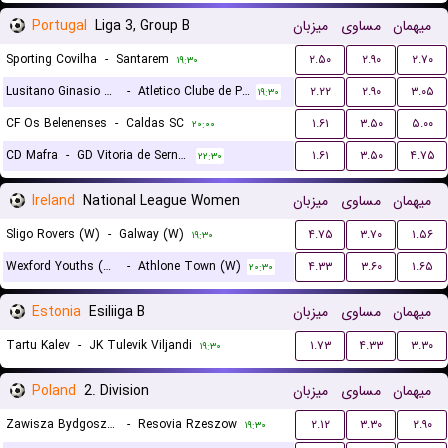
Portugal
Liga 3, Group B
میزبان
مساوی
میهمان
Sporting Covilha
-
Santarem
۲.۵۰
۲.۹۰
۲.۷۰
۱۹:۳۰
Lusitano Ginasio Clube Evora
-
Atletico Clube de Portugal
۲.۲۲
۲.۹۰
۳.۰۵
۱۹:۳۰
CF Os Belenenses
-
Caldas SC
۱.۶۱
۳.۵۰
۵.۰۰
۲۰:۰۰
CD Mafra
-
GD Vitoria de Sernache
۱.۶۱
۳.۵۰
۴.۷۵
۲۲:۳۰
Ireland
National League Women
میزبان
مساوی
میهمان
Sligo Rovers (W)
-
Galway (W)
۴.۷۵
۳.۷۰
۱.۵۶
۱۹:۳۰
Wexford Youths (W)
-
Athlone Town (W)
۴.۳۳
۳.۶۰
۱.۶۵
۲۰:۳۰
Estonia
Esiliiga B
میزبان
مساوی
میهمان
Tartu Kalev
-
JK Tulevik Viljandi
۱.۷۳
۴.۳۳
۳.۳۰
۱۹:۳۰
Poland
2. Division
میزبان
مساوی
میهمان
Zawisza Bydgoszcz
-
Resovia Rzeszow
۲.۱۲
۳.۳۰
۲.۹۰
۱۹:۳۰