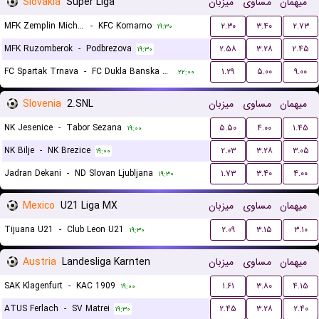
Slovakia
Super Liga
میزبان
مساوی
میهمان
MFK Zemplin Michalovce
-
KFC Komarno
۲.۳۰
۳.۴۰
۲.۷۳
۱۹:۳۰
MFK Ruzomberok
-
Podbrezova
۲.۵۸
۳.۲۸
۲.۴۵
۱۹:۳۰
FC Spartak Trnava
-
FC Dukla Banska Bystrica
۱.۲۹
۵.۰۰
۹.۰۰
۲۲:۰۰
Slovenia
2.SNL
میزبان
مساوی
میهمان
NK Jesenice
-
Tabor Sezana
۵.۵۰
۴.۰۰
۱.۴۵
۱۹:۰۰
NK Bilje
-
NK Brezice
۲.۰۳
۳.۲۸
۳.۰۵
۱۹:۰۰
Jadran Dekani
-
ND Slovan Ljubljana
۱.۷۳
۳.۴۰
۴.۰۰
۱۹:۳۰
Mexico
U21 Liga MX
میزبان
مساوی
میهمان
Tijuana U21
-
Club Leon U21
۲.۰۹
۳.۱۵
۳.۱۰
۱۹:۳۰
Austria
Landesliga Karnten
میزبان
مساوی
میهمان
SAK Klagenfurt
-
KAC 1909
۱.۶۱
۳.۸۰
۴.۱۵
۱۹:۰۰
ATUS Ferlach
-
SV Matrei
۲.۴۵
۳.۲۸
۲.۴۰
۱۹:۳۰