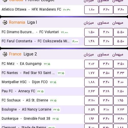
Canada
Premier League
میزبان
مساوی
میهمان
Atletico Ottawa
-
HFX Wanderers FC
۱.۸۰
۳.۶۰
۳.۶۰
۲۰:۳۰
Romania
Liga I
میزبان
مساوی
میهمان
FC Dinamo Bucuresti
-
FC Voluntari
۱.۵۰
۴.۲۰
۵.۵۰
۲۲:۰۰
FC Farul Constanta
-
FC Csikszereda Miercurea Ciuc
۱.۴۸
۴.۲۰
۵.۵۰
۱۹:۰۰
France
Ligue 2
میزبان
مساوی
میهمان
FC Metz
-
EA Guingamp
۲.۰۲
۳.۴۰
۳.۵۰
۲۲:۱۵
FC Nantes
-
Red Star 93 Saint Ouen
۱.۷۷
۳.۵۰
۴.۳۳
۲۲:۱۵
Montpellier HSC
-
Dijon FCO
۱.۸۸
۳.۴۰
۴.۰۰
۲۲:۱۵
Pau FC
-
Annecy FC
۲.۶۳
۳.۲۸
۲.۵۰
۲۲:۱۵
FC Sochaux
-
AS St. Etienne
۳.۷۰
۳.۴۰
۱.۹۵
۲۲:۱۵
Boulogne
-
AS Nancy Lorraine
۲.۵۹
۳.۱۰
۲.۷۳
۲۲:۱۵
Dunkerque
-
Grenoble Foot 38
۱.۹۶
۳.۴۰
۳.۶۰
۲۲:۱۵
Clermont
-
Stade de Reims
۴.۰۰
۳.۳۰
۱.۸۸