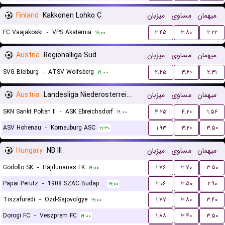
Finland
Kakkonen Lohko C
میزبان
مساوی
میهمان
FC Vaajakoski
-
VPS Akatemia
۲.۴۵
۳.۸۰
۲.۲۲
۱۹:۰۰
Austria
Regionalliga Sud
میزبان
مساوی
میهمان
SVG Bleiburg
-
ATSV Wolfsberg
۲.۴۵
۳.۶۰
۲.۳۱
۱۹:۰۰
Austria
Landesliga Niederosterreich
میزبان
مساوی
میهمان
SKN Sankt Polten II
-
ASK Ebreichsdorf
۴.۲۵
۴.۲۰
۱.۵۶
۱۹:۰۰
ASV Hohenau
-
Korneuburg ASC
۱.۹۳
۳.۲۰
۳.۵۰
۲۱:۳۰
Hungary
NB III
میزبان
مساوی
میهمان
Godollo SK
-
Hajdunanas FK
۱.۷۶
۳.۷۰
۳.۵۰
۱۹:۰۰
Papai Perutz
-
1908 SZAC Budapest
۲.۰۶
۳.۵۰
۲.۹۰
۱۹:۰۰
Tiszafuredi
-
Ozd-Sajovolgye
۱.۷۷
۳.۸۰
۳.۴۰
۱۹:۰۰
Dorogi FC
-
Veszprem FC
۱.۸۸
۳.۴۰
۳.۵۰
۱۹:۰۰