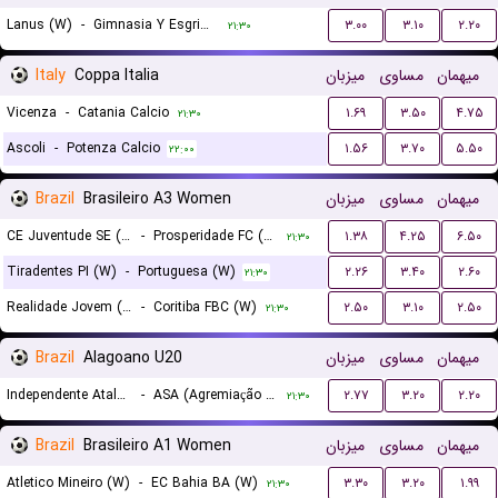
Lanus (W)
-
Gimnasia Y Esgrima La Plata (W)
۳.۰۰
۳.۱۰
۲.۲۰
۲۱:۳۰
Italy
Coppa Italia
میزبان
مساوی
میهمان
Vicenza
-
Catania Calcio
۱.۶۹
۳.۵۰
۴.۷۵
۲۱:۳۰
Ascoli
-
Potenza Calcio
۱.۵۶
۳.۷۰
۵.۵۰
۲۲:۰۰
Brazil
Brasileiro A3 Women
میزبان
مساوی
میهمان
CE Juventude SE (W)
-
Prosperidade FC (W)
۱.۳۸
۴.۲۵
۶.۵۰
۲۱:۳۰
Tiradentes PI (W)
-
Portuguesa (W)
۲.۲۶
۳.۴۰
۲.۶۰
۲۱:۳۰
Realidade Jovem (W)
-
Coritiba FBC (W)
۲.۵۰
۳.۱۰
۲.۵۰
۲۱:۳۰
Brazil
Alagoano U20
میزبان
مساوی
میهمان
Independente Atalaia U20
-
ASA (Agremiação Sportiva Arapiraquense) U20
۲.۷۷
۳.۲۰
۲.۲۰
۲۱:۳۰
Brazil
Brasileiro A1 Women
میزبان
مساوی
میهمان
Atletico Mineiro (W)
-
EC Bahia BA (W)
۳.۳۰
۳.۲۰
۱.۹۹
۲۱:۳۰