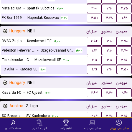
Metalac GM
-
Spartak Subotica
۳.۰۰
۲.۹۰
۲.۲۵
۲۱:۳۰
FK Bor 1919
-
Napredak Krusevac
۳.۵۰
۳.۲۸
۱.۹۲
۲۱:۳۰
Hungary
NB II
میزبان
مساوی
میهمان
BVSC Zuglo
-
Kecskemeti TE
۲.۵۴
۳.۱۰
۲.۵۰
۱۹:۰۰
Videoton Fehervar FC
-
Szeged-Csanad Grosics
۱.۹۲
۳.۱۰
۳.۷۰
۱۹:۰۰
Tiszakecskei LC
-
Mezokovesdi SE
۲.۱۱
۳.۱۰
۳.۱۵
۱۹:۰۰
FC Ajka
-
Karcagi SE
۱.۹۹
۲.۹۰
۳.۵۰
۱۹:۰۰
Hungary
NB I
میزبان
مساوی
میهمان
Kisvarda FC
-
FC Ujpest
۲.۶۳
۳.۳۰
۲.۴۰
۱۹:۰۰
Austria
2. Liga
میزبان
مساوی
میهمان
SC Bregenz
-
SV Kapfenberg
۲.۰۴
۳.۷۰
۳.۱۵
۱۹:۰۰
SV Austria Salzburg
-
First Vienna FC 1894
۳.۰۰
۳.۳۰
۲.۲۵
۱۹:۰۰
پیش بینی ورزشی
پیش بینی زنده
نتایج زنده
کازینو آنلاین
حساب کاربری