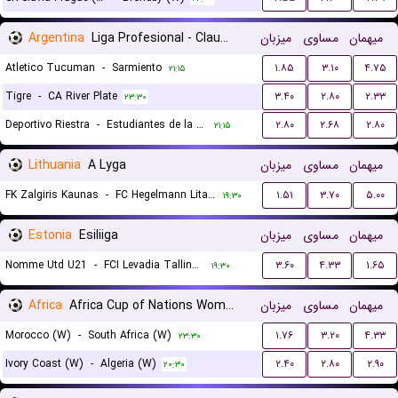
Argentina
Liga Profesional - Clausura
میزبان
مساوی
میهمان
Atletico Tucuman
-
Sarmiento
۱.۸۵
۳.۱۰
۴.۷۵
۲۱:۱۵
Tigre
-
CA River Plate
۳.۴۰
۲.۸۰
۲.۳۳
۲۳:۳۰
Deportivo Riestra
-
Estudiantes de la Plata
۲.۸۰
۲.۶۸
۲.۸۰
۲۱:۱۵
Lithuania
A Lyga
میزبان
مساوی
میهمان
FK Zalgiris Kaunas
-
FC Hegelmann Litauen Kaunas
۱.۵۱
۳.۷۰
۵.۰۰
۱۹:۳۰
Estonia
Esiliiga
میزبان
مساوی
میهمان
Nomme Utd U21
-
FCI Levadia Tallinn II
۳.۶۰
۴.۳۳
۱.۶۵
۱۹:۳۰
Africa
Africa Cup of Nations Women
میزبان
مساوی
میهمان
Morocco (W)
-
South Africa (W)
۱.۷۶
۳.۲۰
۴.۳۳
۲۳:۳۰
Ivory Coast (W)
-
Algeria (W)
۲.۴۰
۲.۸۰
۲.۹۰
۲۰:۳۰