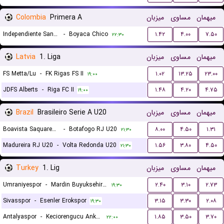
Colombia
Primera A
میزبان
مساوی
میهمان
Independiente Santa Fe
-
Boyaca Chico
۱.۴۲
۴.۰۰
۷.۵۰
۲۲:۳۰
Latvia
1. Liga
میزبان
مساوی
میهمان
FS Metta/Lu
-
FK Rigas FS II
۱.۰۲
۱۳.۲۵
۲۳.۰۰
۱۹:۰۰
JDFS Alberts
-
Riga FC II
۱.۴۸
۴.۲۰
۴.۷۵
۱۹:۰۰
Brazil
Brasileiro Serie A U20
میزبان
مساوی
میهمان
Boavista Saquarema RJ U20
-
Botafogo RJ U20
۸.۰۰
۴.۵۰
۱.۳۱
۲۱:۳۰
Madureira RJ U20
-
Volta Redonda U20
۱.۵۶
۳.۸۰
۴.۵۰
۲۱:۳۰
Turkey
1. Lig
میزبان
مساوی
میهمان
Umraniyespor
-
Mardin Buyuksehir Belediyespor
۲.۴۰
۳.۱۰
۲.۷۳
۱۹:۳۰
Sivasspor
-
Esenler Erokspor
۳.۱۵
۳.۳۰
۲.۰۸
۱۹:۳۰
Antalyaspor
-
Keciorengucu Ankara
۱.۸۵
۳.۵۰
۳.۷۰
۲۲:۰۰