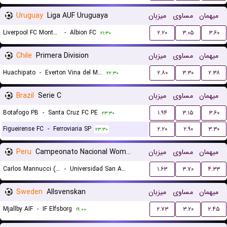
Uruguay
Liga AUF Uruguaya
میزبان
مساوی
میهمان
Liverpool FC Montevideo
-
Albion FC
۲.۲۰
۳.۰۵
۳.۶۰
۲۱:۳۰
Chile
Primera Division
میزبان
مساوی
میهمان
Huachipato
-
Everton Vina del Mar
۲.۸۰
۳.۳۰
۲.۳۸
۲۲:۳۰
Brazil
Serie C
میزبان
مساوی
میهمان
Botafogo PB
-
Santa Cruz FC PE
۱.۹۴
۳.۱۵
۳.۶۰
۲۳:۳۰
Figueirense FC
-
Ferroviaria SP
۲.۲۰
۲.۹۰
۳.۳۰
۲۳:۳۰
Peru
Campeonato Nacional Women
میزبان
مساوی
میهمان
Carlos Mannucci (W)
-
Universidad San Antonio Abad del Cusco (W)
۱.۶۳
۳.۷۰
۴.۳۳
۲۳:۴۵
Sweden
Allsvenskan
میزبان
مساوی
میهمان
Mjallby AIF
-
IF Elfsborg
۲.۷۳
۳.۲۰
۲.۴۵
۱۹:۰۰