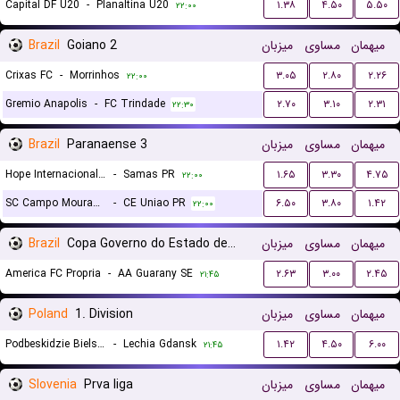
Capital DF U20
-
Planaltina U20
۱.۳۸
۴.۵۰
۵.۵۰
۲۲:۰۰
Brazil
Goiano 2
میزبان
مساوی
میهمان
Crixas FC
-
Morrinhos
۳.۰۵
۲.۸۰
۲.۲۶
۲۲:۰۰
Gremio Anapolis
-
FC Trindade
۲.۷۰
۳.۱۰
۲.۳۱
۲۲:۳۰
Brazil
Paranaense 3
میزبان
مساوی
میهمان
Hope Internacional FC
-
Samas PR
۱.۶۵
۳.۳۰
۴.۷۵
۲۲:۰۰
SC Campo Mourao PR
-
CE Uniao PR
۶.۵۰
۳.۸۰
۱.۴۲
۲۲:۰۰
Brazil
Copa Governo do Estado de Sergipe
میزبان
مساوی
میهمان
America FC Propria
-
AA Guarany SE
۲.۶۳
۳.۰۰
۲.۴۵
۲۱:۴۵
Poland
1. Division
میزبان
مساوی
میهمان
Podbeskidzie Bielsko-Biala
-
Lechia Gdansk
۱.۴۲
۴.۵۰
۶.۰۰
۲۱:۴۵
Slovenia
Prva liga
میزبان
مساوی
میهمان