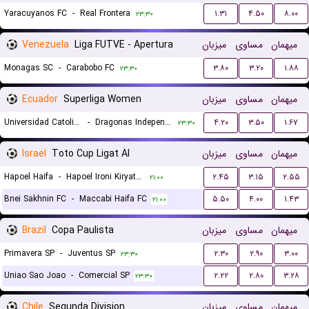
Yaracuyanos FC
-
Real Frontera
۱.۳۱
۴.۵۰
۸.۰۰
۲۳:۳۰
Venezuela
Liga FUTVE - Apertura
میزبان
مساوی
میهمان
Monagas SC
-
Carabobo FC
۳.۸۰
۳.۲۰
۱.۸۸
۲۳:۳۰
Ecuador
Superliga Women
میزبان
مساوی
میهمان
Universidad Catolica del Ecuador (W)
-
Dragonas Independiente del Valle (W)
۴.۲۰
۳.۵۰
۱.۶۷
۲۳:۳۰
Israel
Toto Cup Ligat Al
میزبان
مساوی
میهمان
Hapoel Haifa
-
Hapoel Ironi Kiryat Shmona
۲.۴۵
۳.۱۵
۲.۵۵
۲۱:۰۰
Bnei Sakhnin FC
-
Maccabi Haifa FC
۵.۵۰
۴.۰۰
۱.۴۳
۲۱:۰۰
Brazil
Copa Paulista
میزبان
مساوی
میهمان
Primavera SP
-
Juventus SP
۲.۳۰
۲.۹۰
۳.۰۰
۲۳:۳۰
Uniao Sao Joao
-
Comercial SP
۲.۲۲
۲.۸۰
۳.۲۸
۲۳:۳۰
Chile
Segunda Division
میزبان
مساوی
میهمان