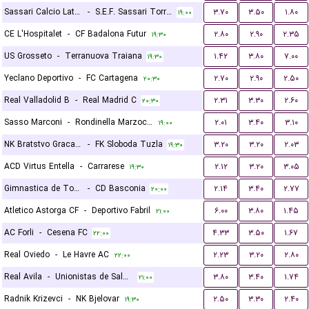
Sassari Calcio Latte Dolce
-
S.E.F. Sassari Torres 1903
۳.۷۰
۳.۵۰
۱.۸۰
۱۹:۰۰
CE L'Hospitalet
-
CF Badalona Futur
۲.۸۰
۲.۹۰
۲.۳۵
۱۹:۳۰
US Grosseto
-
Terranuova Traiana
۱.۴۲
۳.۸۰
۷.۰۰
۱۹:۳۰
Yeclano Deportivo
-
FC Cartagena
۲.۷۰
۲.۹۰
۲.۵۰
۲۰:۳۰
Real Valladolid B
-
Real Madrid C
۲.۳۱
۳.۳۰
۲.۶۰
۲۰:۳۰
Sasso Marconi
-
Rondinella Marzocco
۲.۰۱
۳.۴۰
۳.۱۰
۱۹:۰۰
NK Bratstvo Gracanica
-
FK Sloboda Tuzla
۳.۲۰
۳.۲۰
۲.۰۳
۱۹:۳۰
ACD Virtus Entella
-
Carrarese
۲.۱۲
۳.۲۰
۳.۰۵
۱۹:۳۰
Gimnastica de Torrelavega
-
CD Basconia
۲.۱۴
۳.۴۰
۲.۷۷
۲۰:۰۰
Atletico Astorga CF
-
Deportivo Fabril
۶.۰۰
۳.۸۰
۱.۴۵
۲۱:۰۰
AC Forli
-
Cesena FC
۴.۳۳
۳.۵۰
۱.۶۷
۲۲:۰۰
Real Oviedo
-
Le Havre AC
۲.۲۳
۳.۲۰
۲.۸۰
۲۲:۰۰
Real Avila
-
Unionistas de Salamanca CF
۳.۸۰
۳.۴۰
۱.۷۴
۲۱:۰۰
Radnik Krizevci
-
NK Bjelovar
۲.۵۰
۳.۳۰
۲.۴۰
۱۹:۳۰