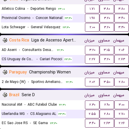
Atletico Colina
-
Deportes Rengo
۱.۷۱
۳.۸۰
۳.۸۰
۲۳:۰۰
Provincial Osorno
-
Concon National
۱.۹۸
۳.۲۰
۳.۴۰
۲۳:۳۰
Lota Schwager
-
General Velasquez
۲.۰۰
۳.۲۰
۳.۳۰
۲۳:۳۰
Costa Rica
Liga de Ascenso Apertura gr. B
میزبان
مساوی
میهمان
AD Aserri
-
Consultants Desamparados
۳.۲۰
۳.۱۵
۲.۰۶
۲۲:۳۰
CS Uruguay de Coronado
-
Cariari Pococi
۲.۲۷
۳.۲۰
۲.۷۳
۲۳:۳۰
Paraguay
Championship Women
میزبان
مساوی
میهمان
2 de Mayo (W)
-
Sportivo Ameliano (W)
۲.۰۲
۳.۵۰
۲.۸۰
۲۲:۳۰
Brazil
Serie D
میزبان
مساوی
میهمان
Nacional AM
-
ABC Futebol Clube
۲.۳۰
۲.۹۰
۳.۰۰
۲۲:۳۰
Uberlandia MG
-
CS Alagoano AL
۲.۵۵
۲.۸۰
۲.۷۰
۲۳:۳۰
EC Sao Jose RS
-
SE Gama
۳.۴۰
۲.۶۳
۲.۲۶
۲۳:۳۰