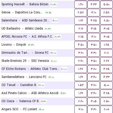
Sporting Hasselt
-
Belisia Bilzen
۱.۴۰
۴.۳۳
۵.۵۰
۲۰:۳۰
Genoa
-
Deportivo La Coruna
۲.۵۸
۳.۱۰
۲.۵۸
۲۲:۱۵
Salernitana
-
ASD Sambiase 2023
۱.۲۹
۴.۷۵
۸.۵۰
۱۹:۰۰
UD Barbastro
-
Atletic Lleida
۲.۱۲
۳.۱۵
۳.۰۵
۲۰:۳۰
APOEL Nicosia FC
-
A.E. Kifisia F.C.
۲.۱۵
۳.۱۰
۳.۰۵
۲۰:۳۰
Livorno
-
Empoli
۴.۵۰
۳.۵۰
۱.۶۵
۲۲:۳۰
Gimnastic de Tarragona
-
Girona FC
۳.۲۰
۳.۳۰
۲.۰۱
۲۲:۰۰
Stade Brestois 29
-
SSC Venezia
۲.۶۰
۳.۵۰
۲.۲۷
۲۰:۰۰
CF Elche Ilicitano
-
Athletic Club Torrellano
۱.۶۷
۳.۸۰
۴.۲۵
۲۰:۰۰
Sambenedettese
-
Lanciano FC
۱.۶۹
۳.۴۰
۴.۳۳
۲۲:۰۰
CD Teruel
-
Castellon B
۱.۵۳
۳.۷۰
۵.۰۰
۲۲:۰۰
Asd Pineto Calcio
-
ASD Atletico Ascoli
۱.۶۹
۳.۴۰
۴.۲۵
۱۹:۳۰
CD Cieza
-
Valencia CF B
۲.۶۰
۳.۰۵
۲.۵۰
۲۱:۳۰
Angers SCO
-
FC Lorient
۳.۱۰
۳.۳۰
۲.۰۸
۱۹:۰۰