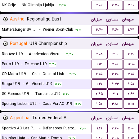
NK Celje
-
NK Olimpija Ljubljana
۲.۰۲
۳.۵۰
۳.۱۰
۲۱:۴۵
Austria
Regionalliga East
میزبان
مساوی
میهمان
Mattersburger SV 2020
-
Wiener Sport-Club
۳.۷۰
۳.۶۰
۱.۷۳
۲۱:۰۰
Portugal
U19 Championship
میزبان
مساوی
میهمان
Rio Ave U19
-
Academico Viseu U19
۲.۰۸
۳.۱۰
۳.۲۰
۱۹:۳۰
Porto U19
-
Feirense U19
۱.۱۳
۷.۰۰
۱۲.۰۰
۱۹:۳۰
CD Mafra U19
-
Clube Oriental Lisboa U19
۲.۰۵
۳.۳۰
۳.۰۵
۱۹:۳۰
Braga U19
-
Gil Vicente U19
۱.۴۰
۴.۳۳
۶.۵۰
۱۹:۳۰
SC Farense U19
-
Torreense U19
۲.۴۵
۳.۱۰
۲.۶۳
۱۹:۳۰
Sporting Lisbon U19
-
Casa Pia AC U19
۱.۵۰
۳.۸۰
۵.۰۰
۱۹:۳۰
Argentina
Torneo Federal A
میزبان
مساوی
میهمان
Sportivo AC Las Parejas
-
Defensores Puerto Vilelas
۱.۶۱
۳.۳۰
۵.۰۰
۲۱:۰۰
Douglas Haig
-
San Martin Formosa
۱.۸۲
۳.۰۵
۴.۱۵
۲۱:۳۰