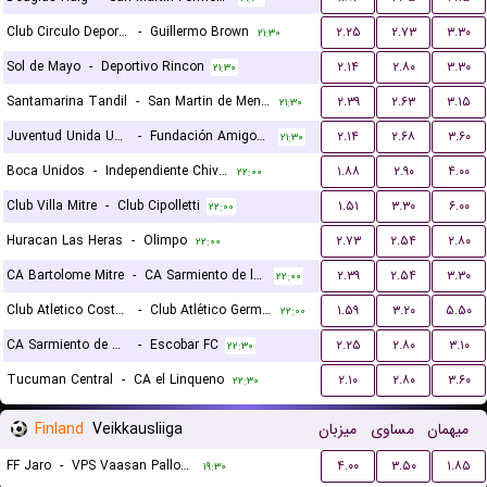
Club Circulo Deportivo
-
Guillermo Brown
۲.۲۵
۲.۷۳
۳.۳۰
۲۱:۳۰
Sol de Mayo
-
Deportivo Rincon
۲.۱۴
۲.۸۰
۳.۳۰
۲۱:۳۰
Santamarina Tandil
-
San Martin de Mendoza
۲.۳۹
۲.۶۳
۳.۱۵
۲۱:۳۰
Juventud Unida Universitario
-
Fundación Amigos por el Deporte
۲.۱۴
۲.۶۸
۳.۶۰
۲۱:۳۰
Boca Unidos
-
Independiente Chivilcoy
۱.۸۸
۲.۹۰
۴.۰۰
۲۲:۰۰
Club Villa Mitre
-
Club Cipolletti
۱.۵۱
۳.۳۰
۶.۰۰
۲۲:۰۰
Huracan Las Heras
-
Olimpo
۲.۷۳
۲.۵۴
۲.۸۰
۲۲:۰۰
CA Bartolome Mitre
-
CA Sarmiento de la Banda
۲.۳۹
۲.۵۴
۳.۳۰
۲۲:۰۰
Club Atletico Costa Brava
-
Club Atlético Germinal
۱.۵۹
۳.۲۰
۵.۵۰
۲۲:۰۰
CA Sarmiento de Resistencia
-
Escobar FC
۲.۲۵
۲.۸۰
۳.۱۰
۲۲:۳۰
Tucuman Central
-
CA el Linqueno
۲.۱۰
۲.۸۰
۳.۶۰
۲۲:۳۰
Finland
Veikkausliiga
میزبان
مساوی
میهمان
FF Jaro
-
VPS Vaasan Palloseura
۴.۰۰
۳.۵۰
۱.۸۵
۱۹:۳۰