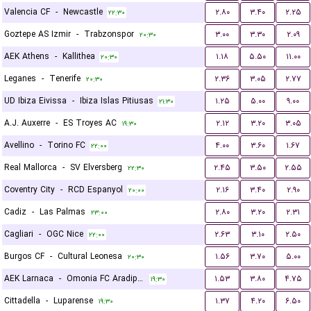
Valencia CF
-
Newcastle
۲.۸۰
۳.۴۰
۲.۲۵
۲۲:۳۰
Goztepe AS Izmir
-
Trabzonspor
۳.۰۰
۳.۳۰
۲.۰۹
۲۰:۳۰
AEK Athens
-
Kallithea
۱.۱۸
۵.۵۰
۱۱.۰۰
۲۰:۳۰
Leganes
-
Tenerife
۲.۳۶
۳.۰۵
۲.۷۷
۲۰:۳۰
UD Ibiza Eivissa
-
Ibiza Islas Pitiusas
۱.۲۵
۵.۰۰
۹.۰۰
۲۱:۳۰
A.J. Auxerre
-
ES Troyes AC
۲.۱۲
۳.۲۰
۳.۰۵
۱۹:۳۰
Avellino
-
Torino FC
۴.۰۰
۳.۶۰
۱.۶۷
۲۲:۰۰
Real Mallorca
-
SV Elversberg
۲.۴۵
۳.۵۰
۲.۵۵
۲۲:۳۰
Coventry City
-
RCD Espanyol
۲.۱۶
۳.۴۰
۲.۹۰
۲۰:۰۰
Cadiz
-
Las Palmas
۲.۸۰
۳.۲۰
۲.۳۱
۲۳:۰۰
Cagliari
-
OGC Nice
۲.۶۳
۳.۱۰
۲.۵۰
۲۲:۰۰
Burgos CF
-
Cultural Leonesa
۱.۵۶
۳.۷۰
۵.۰۰
۲۰:۳۰
AEK Larnaca
-
Omonia FC Aradippou
۱.۵۳
۳.۸۰
۴.۷۵
۱۹:۳۰
Cittadella
-
Luparense
۱.۳۷
۴.۲۰
۶.۵۰
۱۹:۳۰