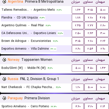
Argentina
Primera B Metropolitana
میزبان
مساوی
میهمان
Talleres Remedios Escalada
-
Argentino Merlo
۱.۶۳
۳.۱۵
۵.۰۰
۲۱:۳۰
Flandria
-
CD UAI Urquiza
۱.۸۸
۲.۸۰
۴.۲۵
۲۱:۳۰
Argentino Quilmes
-
Real Pilar
۲.۴۵
۲.۷۷
۲.۸۰
۲۱:۳۰
CA Defensores Unidos
-
Deportivo Liniers
۲.۵۰
۲.۶۳
۳.۰۰
۲۱:۳۰
Brown de Adrogue
-
Excursionistas
۳.۱۵
۲.۸۰
۲.۲۶
۲۱:۳۰
Deportivo Armenio
-
Villa Dalmine
۲.۶۰
۲.۵۴
۲.۹۰
۲۲:۰۰
Norway
Toppserien Women
میزبان
مساوی
میهمان
Bodo/Glimt (W)
-
Molde FK (W)
۵.۰۰
۴.۵۰
۱.۴۳
۱۹:۳۰
Russia
FNL 2, Division B, Group 1
میزبان
مساوی
میهمان
Nart Cherkessk
-
FC Chayka Peschanokopskoye
۱.۲۰
۵.۰۰
۱۰.۰۰
۱۹:۳۰
Paraguay
Primera Division
میزبان
مساوی
میهمان
Sportivo Ameliano
-
Cerro Porteno
۳.۶۰
۳.۲۰
۲.۱۴
۲۲:۳۰