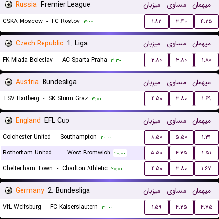
Russia
Premier League
میزبان
مساوی
میهمان
CSKA Moscow
-
FC Rostov
۱.۸۲
۳.۴۰
۴.۲۵
۲۱:۰۰
Czech Republic
1. Liga
میزبان
مساوی
میهمان
FK Mlada Boleslav
-
AC Sparta Praha
۳.۸۰
۳.۸۰
۱.۸۰
۲۱:۳۰
Austria
Bundesliga
میزبان
مساوی
میهمان
TSV Hartberg
-
SK Sturm Graz
۴.۵۰
۳.۸۰
۱.۶۹
۲۱:۰۰
England
EFL Cup
میزبان
مساوی
میهمان
Colchester United
-
Southampton
۸.۵۰
۵.۵۰
۱.۳۱
۲۰:۰۰
Rotherham United FC
-
West Bromwich
۵.۵۰
۴.۲۵
۱.۵۱
۲۰:۰۰
Cheltenham Town
-
Charlton Athletic
۴.۵۰
۳.۸۰
۱.۶۷
۲۰:۰۰
Germany
2. Bundesliga
میزبان
مساوی
میهمان
VfL Wolfsburg
-
FC Kaiserslautern
۱.۵۹
۴.۲۵
۴.۷۵
۲۲:۰۰