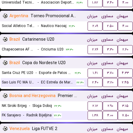
Universidad Tecnica de Cajamarca
-
Asociacion Deportiva Tarma
۱.۸۲
۳.۴۰
۴.۰۰
۲۱:۳۰
Argentina
Torneo Promocional Amateur
میزبان
مساوی
میهمان
Social Atletico Television
-
Nautico Hacoaj
۲.۰۹
۲.۵۰
۴.۰۰
۲۱:۳۰
Brazil
Catarinense U20
میزبان
مساوی
میهمان
Chapecoense AF U20
-
Criciuma U20
۲.۲۶
۳.۳۰
۲.۶۰
۲۳:۳۰
Brazil
Copa do Nordeste U20
میزبان
مساوی
میهمان
Santa Cruz PE U20
-
Esporte de Patos U20
۱.۶۱
۳.۷۰
۴.۳۳
۲۱:۳۰
Sao Luis FC MA U20
-
EC Estrela de Marco U20
۲.۴۰
۳.۲۰
۲.۴۵
۲۲:۳۰
Bosnia and Herzegovina
Premier Liga
میزبان
مساوی
میهمان
NK Siroki Brijeg
-
Sloga Doboj
۲.۱۲
۲.۹۰
۳.۱۵
۲۲:۳۰
FK Sarajevo
-
Radnik Bijeljina
۱.۳۸
۴.۰۰
۷.۵۰
۲۲:۳۰
Venezuela
Liga FUTVE 2
میزبان
مساوی
میهمان