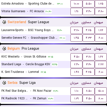
Estrela Amadora
-
Sporting Clube de Portugal
۱۰.۰۰
۵.۵۰
۱.۲۵
۲۳:۰۰
Vitoria Guimaraes
-
FC Arouca
۱.۹۱
۳.۴۰
۳.۸۰
۲۰:۳۰
Switzerland
Super League
میزبان
مساوی
میهمان
Lausanne-Sports
-
BSC Young Boys Bern
۳.۷۰
۴.۲۵
۱.۷۶
۱۹:۳۰
Servette Geneve FC
-
Grasshopper Club Zurich
۱.۴۵
۴.۳۳
۶.۰۰
۲۲:۰۰
Belgium
Pro League
میزبان
مساوی
میهمان
KVC Westerlo
-
Union St.-Gilloise
۴.۵۰
۳.۸۰
۱.۶۷
۲۲:۱۵
Standard Liege
-
Cercle Brugge KSV
۲.۴۰
۳.۳۰
۲.۷۷
۱۹:۴۵
K. Sint-Truidense
-
Lommel
۱.۴۸
۴.۲۵
۶.۰۰
۲۲:۱۵
Serbia
Super Liga
میزبان
مساوی
میهمان
FK Red Star Belgrade (Crvena Zvezda)
-
FK Novi Pazar
۱.۱۰
۸.۵۰
۱۵.۰۰
۲۱:۳۰
FK Radnicki 1923 Kragujevac
-
FK Zemun
۱.۲۹
۴.۵۰
۸.۰۰
۲۱:۳۰