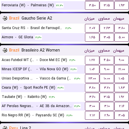
Ferroviaria (W)
-
Palmeiras (W)
۳.۵۰
۳.۱۵
۱.۹۳
۲۲:۳۰
Brazil
Gaucho Serie A2
میزبان
مساوی
میهمان
Santa Cruz RS
-
Brasil de Farroupilha
۲.۰۷
۲.۶۳
۳.۸۰
۲۱:۳۰
Aimore
-
GE Gloria
۱.۶۵
۳.۰۵
۵.۰۰
۲۱:۳۰
Brazil
Brasileiro A2 Women
میزبان
مساوی
میهمان
Acao Futebol MT (W)
-
Doce Mel EC (W)
۱.۲۷
۴.۵۰
۹.۰۰
۲۱:۳۰
Minas ICESP DF (W)
-
Vila Nova GO (W)
۱.۰۶
۹.۰۰
۲۱.۰۰
۲۱:۳۰
Uniao Desportiva Alagoana (UDA) (W)
-
Vasco da Gama (W)
۲۳.۰۰
۱۰.۰۰
۱.۰۵
۲۱:۳۰
Ceara (W)
-
Sport Recife PE (W)
۳.۸۰
۳.۲۰
۱.۸۳
۲۱:۳۰
Taubate (W)
-
Itabirito (W)
۳.۶۰
۳.۱۵
۱.۹۲
۲۱:۳۰
AF Perolas Negras (W)
-
AE 3B da Amazonia AM (W)
۳.۰۰
۳.۱۰
۲.۱۶
۲۱:۳۰
Rio Negro RR (W)
-
Paysandu SC (W)
۲.۱۲
۲.۹۰
۳.۰۵
۲۱:۳۰
Peru
Liga 2
میزبان
مساوی
میهمان