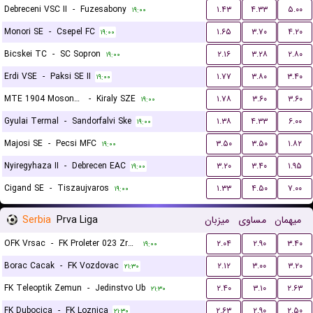
Debreceni VSC II
-
Fuzesabony
۱.۴۳
۴.۳۳
۵.۰۰
۱۹:۰۰
Monori SE
-
Csepel FC
۱.۶۵
۳.۷۰
۴.۲۰
۱۹:۰۰
Bicskei TC
-
SC Sopron
۲.۱۶
۳.۲۸
۲.۸۰
۱۹:۰۰
Erdi VSE
-
Paksi SE II
۱.۷۷
۳.۸۰
۳.۴۰
۱۹:۰۰
MTE 1904 Mosonmagyarovar
-
Kiraly SZE
۱.۷۸
۳.۶۰
۳.۶۰
۱۹:۰۰
Gyulai Termal
-
Sandorfalvi Ske
۱.۳۸
۴.۳۳
۶.۰۰
۱۹:۰۰
Majosi SE
-
Pecsi MFC
۳.۵۰
۳.۵۰
۱.۸۲
۱۹:۰۰
Nyiregyhaza II
-
Debrecen EAC
۳.۲۰
۳.۴۰
۱.۹۵
۱۹:۰۰
Cigand SE
-
Tiszaujvaros
۱.۳۳
۴.۵۰
۷.۰۰
۱۹:۰۰
Serbia
Prva Liga
میزبان
مساوی
میهمان
OFK Vrsac
-
FK Proleter 023 Zrenjanin
۲.۰۴
۲.۹۰
۳.۴۰
۱۹:۰۰
Borac Cacak
-
FK Vozdovac
۲.۱۲
۳.۰۰
۳.۲۰
۲۱:۳۰
FK Teleoptik Zemun
-
Jedinstvo Ub
۲.۴۰
۳.۱۰
۲.۶۳
۲۱:۳۰
FK Dubocica
-
FK Loznica
۲.۶۳
۲.۹۰
۲.۵۰
۲۱:۳۰