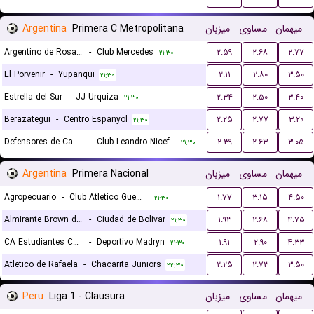
Argentina
Primera C Metropolitana
میزبان
مساوی
میهمان
Argentino de Rosario
-
Club Mercedes
۲.۵۹
۲.۶۸
۲.۷۷
۲۱:۳۰
El Porvenir
-
Yupanqui
۲.۱۱
۲.۸۰
۳.۵۰
۲۱:۳۰
Estrella del Sur
-
JJ Urquiza
۲.۳۴
۲.۵۰
۳.۴۰
۲۱:۳۰
Berazategui
-
Centro Espanyol
۲.۲۵
۲.۷۷
۳.۲۰
۲۱:۳۰
Defensores de Cambaceres
-
Club Leandro Niceforo Alem
۲.۳۹
۲.۶۳
۳.۰۵
۲۱:۳۰
Argentina
Primera Nacional
میزبان
مساوی
میهمان
Agropecuario
-
Club Atletico Guemes
۱.۷۷
۳.۱۵
۴.۵۰
۲۱:۳۰
Almirante Brown de Lules
-
Ciudad de Bolivar
۱.۹۳
۲.۶۸
۴.۷۵
۲۱:۳۰
CA Estudiantes Caseros
-
Deportivo Madryn
۱.۹۱
۲.۹۰
۴.۳۳
۲۱:۳۰
Atletico de Rafaela
-
Chacarita Juniors
۲.۲۵
۲.۷۳
۳.۵۰
۲۲:۳۰
Peru
Liga 1 - Clausura
میزبان
مساوی
میهمان