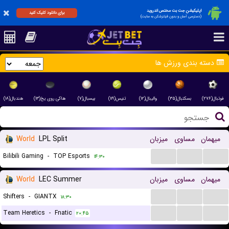
اپلیکیشن جت بت مختص اندروید
برای دانلود کلیک کنید
(دسترسی آسان و بدون فیلترشکن به سایت)
دسته بندی ورزش ها
فوتبال(۲۷۶)
بسکتبال(۳۵)
والیبال(۱۲)
تنیس(۱۱۹)
بیسبال(۷)
هاکی روی یخ(۱۳)
هندبال(۱۸)
میهمان
مساوی
میزبان
LPL Split
World
...
...
...
Bilibili Gaming
-
TOP Esports
۱۴:۳۰
میهمان
مساوی
میزبان
LEC Summer
World
...
...
...
Shifters
-
GIANTX
۱۸:۳۰
...
...
...
Team Heretics
-
Fnatic
۲۰:۴۵