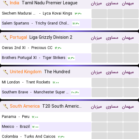
India
Tamil Nadu Premier League
میزبان
مساوی
میهمان
...
...
...
Siechem Madurai Panthers
-
Lyca Kovai Kings
۱۳:۳۰
...
...
...
Salem Spartans
-
Trichy Grand Cholas
۱۷:۳۰
Portugal
Liga Grizzly Division 2
میزبان
مساوی
میهمان
...
...
...
Oeiras 2nd XI
-
Precious CC
۱۴:۳۰
...
...
...
Brothers Portugal XI
-
Tiger Strikers
۱۸:۳۰
United Kingdom
The Hundred
میزبان
مساوی
میهمان
...
...
...
MI London
-
Trent Rockets
۱۷:۰۰
...
...
...
Southern Brave
-
Manchester Super Giants
۲۰:۳۰
South America
T20 South American Championship
میزبان
مساوی
میهمان
...
...
...
Panama
-
Peru
۱۷:۰۰
...
...
...
Mexico
-
Brazil
۱۷:۰۰
...
...
...
Colombia
-
Turks And Caicos
۲۱:۳۰