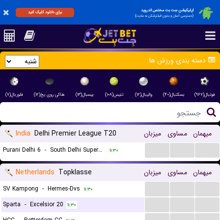
اپلیکیشن جت بت مختص اندروید
برای دانلود کلیک کنید
(دسترسی آسان و بدون فیلترشکن به سایت)
دسته بندی ورزش ها
فوتبال(۹۶۷)
بسکتبال(۴۰)
والیبال(۱۲)
تنیس(۱۰۸)
بیسبال(۱۳)
هاکی روی یخ(۱۲)
فلوربال(۷)
India
Delhi Premier League T20
میزبان
مساوی
میهمان
...
...
...
Purani Delhi 6
-
South Delhi Superstarz
۱۱:۳۰
Netherlands
Topklasse
میزبان
مساوی
میهمان
...
...
...
SV Kampong
-
Hermes-Dvs
۱۱:۳۰
...
...
...
Sparta
-
Excelsior 20
۱۱:۳۰
...
...
...