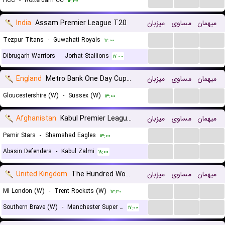
HCC
-
Rotterdam CC
۱۲:۳۰
India
Assam Premier League T20
میزبان
مساوی
میهمان
...
...
...
Tezpur Titans
-
Guwahati Royals
۱۲:۰۰
...
...
...
Dibrugarh Warriors
-
Jorhat Stallions
۱۷:۰۰
England
Metro Bank One Day Cup Div 2 Women
میزبان
مساوی
میهمان
...
...
...
Gloucestershire (W)
-
Sussex (W)
۱۳:۰۰
Afghanistan
Kabul Premier League T20
میزبان
مساوی
میهمان
...
...
...
Pamir Stars
-
Shamshad Eagles
۱۳:۰۰
...
...
...
Abasin Defenders
-
Kabul Zalmi
۱۸:۰۰
United Kingdom
The Hundred Women
میزبان
مساوی
میهمان
...
...
...
MI London (W)
-
Trent Rockets (W)
۱۳:۳۰
...
...
...
Southern Brave (W)
-
Manchester Super Giants (W)
۱۷:۰۰