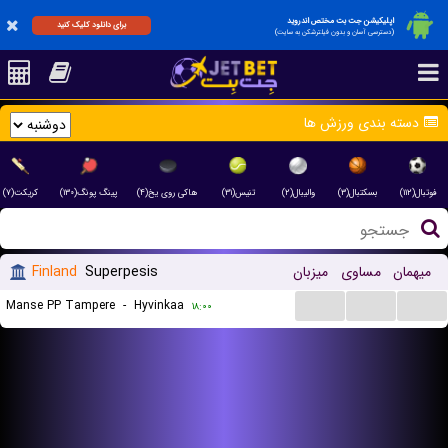
اپلیکیشن جت بت مختص اندروید
برای دانلود کلیک کنید
(دسترسی آسان و بدون فیلترشکن به سایت)
دسته بندی ورزش ها
فوتبال(۱۱۲)
بسکتبال(۳)
والیبال(۲)
تنیس(۳۱)
هاکی روی یخ(۴)
پینگ پونگ(۱۳۰)
کریکت(۷)
میهمان
مساوی
میزبان
Superpesis
Finland
...
...
...
Manse PP Tampere
-
Hyvinkaa
۱۸:۰۰