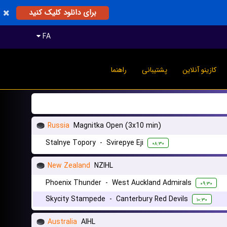
برای دانلود کلیک کنید
FA
کازینو آنلاین
پشتیبانی
راهنما
Russia
Magnitka Open (3x10 min)
Stalnye Topory
-
Svirepye Eji
۰۸:۳۰
New Zealand
NZIHL
Phoenix Thunder
-
West Auckland Admirals
۰۹:۳۰
Skycity Stampede
-
Canterbury Red Devils
۱۰:۳۰
Australia
AIHL