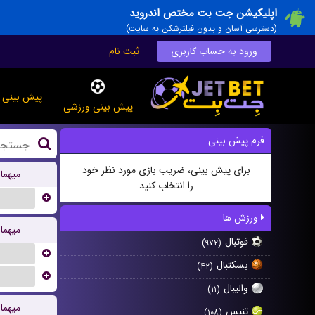
اپلیکیشن جت بت مختص اندروید
(دسترسی آسان و بدون فیلترشکن به سایت)
ورود به حساب کاربری
ثبت نام
پیش بینی ز
پیش بینی ورزشی
فرم پیش بینی
برای پیش بینی، ضریب بازی مورد نظر خود
میهما
را انتخاب کنید
...
ورزش ها
میهما
فوتبال
(۹۷۲)
...
بسکتبال
(۴۲)
...
والیبال
(۱۱)
میهما
تنیس
(۱۰۸)