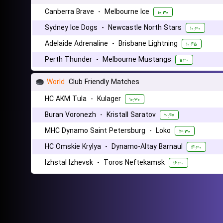
Canberra Brave
-
Melbourne Ice
۱۰:۳۰
Sydney Ice Dogs
-
Newcastle North Stars
۱۰:۳۰
Adelaide Adrenaline
-
Brisbane Lightning
۱۰:۴۵
Perth Thunder
-
Melbourne Mustangs
۱۱:۳۰
World
Club Friendly Matches
HC AKM Tula
-
Kulager
۱۰:۳۰
Buran Voronezh
-
Kristall Saratov
۱۲:۴۷
MHC Dynamo Saint Petersburg
-
Loko
۱۳:۳۰
HC Omskie Krylya
-
Dynamo-Altay Barnaul
۱۴:۳۰
Izhstal Izhevsk
-
Toros Neftekamsk
۱۶:۳۰