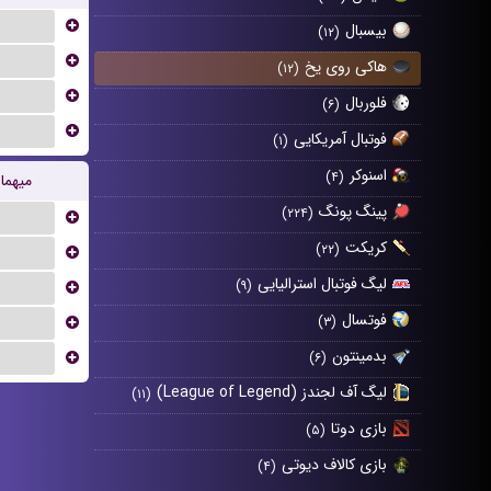
...
بیسبال
(۱۲)
...
هاکی روی یخ
(۱۲)
...
فلوربال
(۶)
...
فوتبال آمریکایی
(۱)
اسنوکر
(۴)
میهما
پینگ پونگ
(۲۲۴)
...
کریکت
(۲۲)
...
لیگ فوتبال استرالیایی
...
(۹)
فوتسال
...
(۳)
بدمینتون
...
(۶)
لیگ آف لجندز (League of Legend)
(۱۱)
بازی دوتا
(۵)
بازی کالاف دیوتی
(۴)