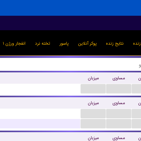
نده
نتایج زنده
پوکر آنلاین
پاسور
تخته نرد
انفجار ورژن ۱
ن
مساوی
میزبان
...
...
ن
مساوی
میزبان
...
...
...
...
ن
مساوی
میزبان